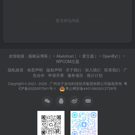
暂无评论内容
友情链接：
薇晓朵博客
|
Abelohost
|
爱主题
|
OpenByt
|
WPCOM主题
隐私政策
· 免责声明
· 版权声明
· 关于我们
· 加入我们
· 联系我们
· 广
告合作
· 申请开票
· 服务项目
· 推介计划
Copyright © 2021- 2025 ·
广州光子波动科技技术集团有限公司版权所有
·
粤
ICP备2023007541号-1
·
粤公网安备44010602012728号