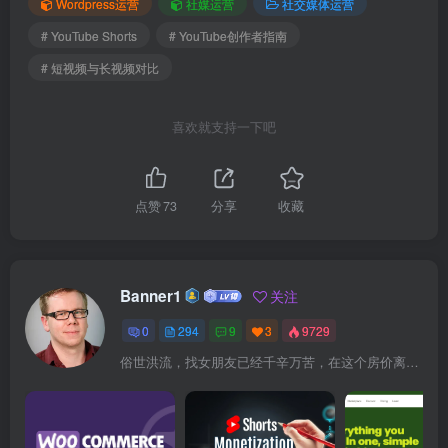
Wordpress运营
社媒运营
社交媒体运营
# YouTube Shorts
# YouTube创作者指南
# 短视频与长视频对比
喜欢就支持一下吧
点赞
73
分享
收藏
Banner1
关注
0
294
9
3
9729
俗世洪流，找女朋友已经千辛万苦，在这个房价离谱，彩礼攀升的年头，想结婚生子，恐怕比登天还难！