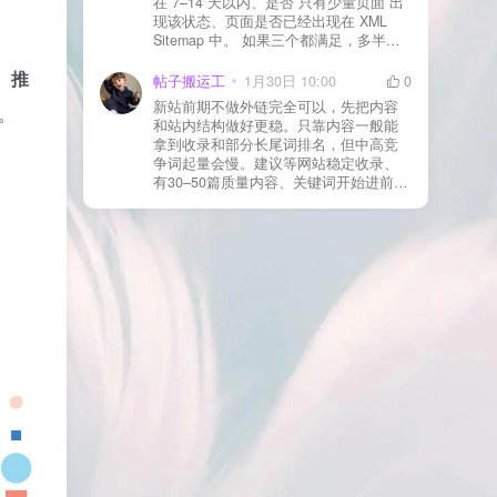
在 7–14 天以内、是否 只有少量页面 出
json、wc-api、支付网关回调 URL（按网
现该状态、页面是否已经出现在 XML
关文档配置） 关闭结账页的缓存与 JS
Sitemap 中。 如果三个都满足，多半属
合并压缩测试一次 若使用 Cloudflare：
于正常爬取与评估阶段，不需要立刻动
为回调 URL 设置 不挑战、不拦截 的规
。
推
手。 2) 什么情况下“等”是没用的？ 以下
帖子搬运工
1月30日 10:00
0
则
情况基本不会靠时间自动解决：页面几
新站前期不做外链完全可以，先把内容
。
乎没有内链（孤立页）、内容与站内已
和站内结构做好更稳。只靠内容一般能
有页面高度相似、canonical 指向了别的
拿到收录和部分长尾词排名，但中高竞
URL、同一主题短时间发布太多相似文
争词起量会慢。建议等网站稳定收录、
章。 这种情况下，Google 已经抓取，但
有30–50篇质量内容、关键词开始进前
判断“当前不值得进入索引”。 3) 最有效
20/30后，再少量做外链，优先品牌词/裸
的人工干预方式（不折腾） 优先做这 3
链/引用型，别一上来追数量。👍
件事：加内链、从相关旧文章或栏目页
链接到该页面、增强首屏信息密度 前 2–
3 段直接回答用户问题，避免铺垫太多，
确认 canonical 为自指，避免被判定为重
复页，做完再去 GSC 请求重新编入索引
即可。 4) 什么“干预动作”反而容易适得
其反？ 不太推荐：频繁删除重发、连续
多次点“请求编入索引”、为了收录强行堆
关键词、随意改 URL 或标题 这些操作会
让 Google 重新评估页面稳定性，反而拖
慢收录。 5) 一个实用判断标准 如果一篇
文章：已被抓取、没有 noindex / robots
问题、有至少 1–2 条相关内链、内容明
显解决了一个独立问题，那它 是否被收
录，只是时间问题，不是插件问题。