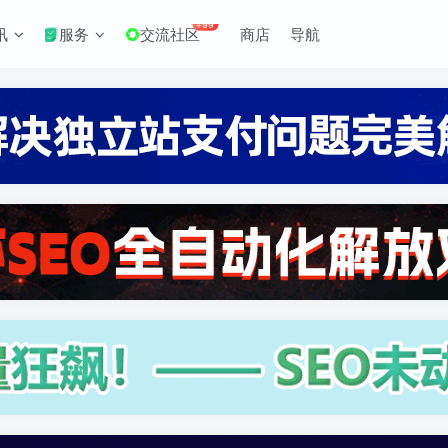
+99
讯
服务
交流社区
商店
导航