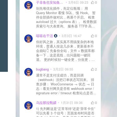
子非鱼也安知鱼之乐
3月6日 09:23
0
别先堆优化插件，先定位瓶颈： 用
Query Monitor 看慢 SQL、慢 Hook。 暂
停全部插件做对比，再逐个开启。 检查
autoload 过大（options 表）。 检查数据
库索引与大表查询。 服务器 TTFB 高就
先处理主机/数据库性能。
嘻嘻在干活
3月3日 16:47
0
你好风之旅，其实真不用搞复杂的本地
环境，普通人按这几步来，更新基本不
会崩站👇 先备份全站，文件 + 数据库都
备一下，这是底线，出问题能一键回
退。 更的时候别一键全更，分批更，先
更不重要的插件，再更核心的。 更新完
立刻清缓存，去前台检查首页、文章
bugbang
3月2日 09:55
2
页、按钮、表单这些关键位置。 最好再
通常不是支付没成功，而是回调
装个支持版本回滚的插件，万一崩了，
（webhook）没把订单状态写回来。 排
一秒切回旧版。 总结来说：先备份、分
查步骤： WooCommerce → 状态 → 日
批更、更完查、留退路，稳得很✅😎希望
志：看支付网关是否有 webhook error /
能帮到你
signature error / timeout 检查站点是否被
WAF 拦截（Cloudflare、宝塔防火墙、安
全插件） 检查是否启用了“缓存结账页/接
乌拉那拉甄嬛
1月31日 09:36
0
口路径”（结账页和回调接口不应缓存）
1) 先判断这是“正常等待”还是“异常卡住”
看服务器错误日志是否有 500/致命错误
可以先看 3 个信号：页面发布时间是否
导致回调执行中断 解决方案： 放行 wp-