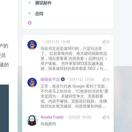
测试邮件
总结
3月11日 13:49
0
户的
现在肯定还是做SEO的，只是玩法变
了。 以前靠堆内容、堆关键词就能有流
理员
量，现在更看重 内容质量 + 品牌信任 +
用户体验。 另外单靠SEO其实越来越
投递的
难，很多做得好的基本都是 SEO + 社媒
+ 内容营销 + 私域转化 一起做。 SEO本
质还是一个长期获客渠道，但不能再当
嘻嘻在干活
3月11日 10:54
0
成唯一渠道了。
正常，收录只代表 Google 看到了页面，
不代表马上给排名，“已收录但没排名”通
常是因为： 关键词竞争大、页面权重
低、内容不够强、页面还比较新。 先继
续优化长尾关键词、内容质量和内链，
通常需要一点时间，排名会慢慢出来
Amelia Foster
3月6日 16:20
0
有截图吗