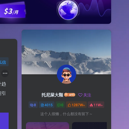
私信
计趋
能引
托尼屎大颗
关注
8
4015
0
1287W+
11W+
这个人很懒，什么都没有留下～