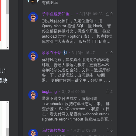
有截图吗
子非鱼也安知鱼之乐
3月6日 09:23
0
别先堆优化插件，先定位瓶颈： 用
Query Monitor 看慢 SQL、慢 Hook。 暂
停全部插件做对比，再逐个开启。 检查
autoload 过大（options 表）。 检查数据
库索引与大表查询。 服务器 TTFB 高就
先处理主机/数据库性能。
嘻嘻在干活
3月3日 16:47
0
你好风之旅，其实真不用搞复杂的本地
环境，普通人按这几步来，更新基本不
会崩站👇 先备份全站，文件 + 数据库都
图片
备一下，这是底线，出问题能一键回
模块
退。 更的时候别一键全更，分批更，先
更不重要的插件，再更核心的。 更新完
立刻清缓存，去前台检查首页、文章
bugbang
3月2日 09:55
2
页、按钮、表单这些关键位置。 最好再
通常不是支付没成功，而是回调
装个支持版本回滚的插件，万一崩了，
（webhook）没把订单状态写回来。 排
一秒切回旧版。 总结来说：先备份、分
查步骤： WooCommerce → 状态 → 日
批更、更完查、留退路，稳得很✅😎希望
志：看支付网关是否有 webhook error /
能帮到你
signature error / timeout 检查站点是否被
WAF 拦截（Cloudflare、宝塔防火墙、安
全插件） 检查是否启用了“缓存结账页/接
乌拉那拉甄嬛
1月31日 09:36
0
口路径”（结账页和回调接口不应缓存）