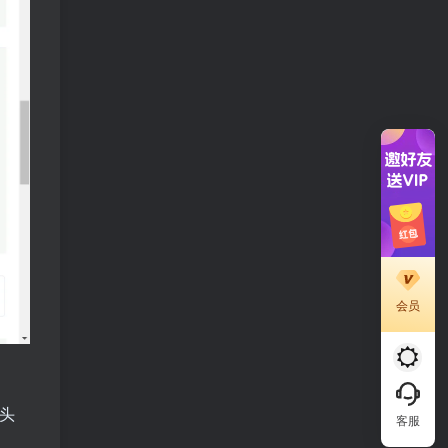
会员
头
客服