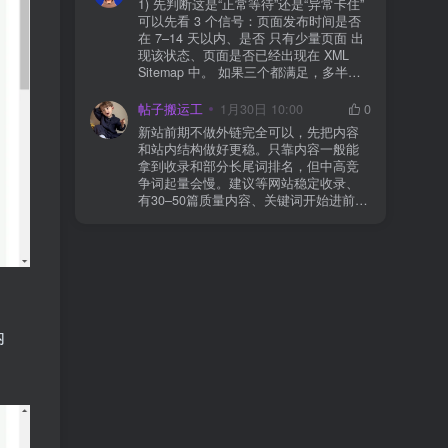
1) 先判断这是“正常等待”还是“异常卡住”
看服务器错误日志是否有 500/致命错误
可以先看 3 个信号：页面发布时间是否
导致回调执行中断 解决方案： 放行 wp-
在 7–14 天以内、是否 只有少量页面 出
json、wc-api、支付网关回调 URL（按网
现该状态、页面是否已经出现在 XML
关文档配置） 关闭结账页的缓存与 JS
Sitemap 中。 如果三个都满足，多半属
合并压缩测试一次 若使用 Cloudflare：
于正常爬取与评估阶段，不需要立刻动
为回调 URL 设置 不挑战、不拦截 的规
手。 2) 什么情况下“等”是没用的？ 以下
帖子搬运工
1月30日 10:00
0
则
情况基本不会靠时间自动解决：页面几
新站前期不做外链完全可以，先把内容
乎没有内链（孤立页）、内容与站内已
和站内结构做好更稳。只靠内容一般能
有页面高度相似、canonical 指向了别的
拿到收录和部分长尾词排名，但中高竞
URL、同一主题短时间发布太多相似文
争词起量会慢。建议等网站稳定收录、
章。 这种情况下，Google 已经抓取，但
有30–50篇质量内容、关键词开始进前
判断“当前不值得进入索引”。 3) 最有效
20/30后，再少量做外链，优先品牌词/裸
的人工干预方式（不折腾） 优先做这 3
链/引用型，别一上来追数量。👍
件事：加内链、从相关旧文章或栏目页
链接到该页面、增强首屏信息密度 前 2–
3 段直接回答用户问题，避免铺垫太多，
确认 canonical 为自指，避免被判定为重
复页，做完再去 GSC 请求重新编入索引
即可。 4) 什么“干预动作”反而容易适得
内
其反？ 不太推荐：频繁删除重发、连续
多次点“请求编入索引”、为了收录强行堆
关键词、随意改 URL 或标题 这些操作会
让 Google 重新评估页面稳定性，反而拖
慢收录。 5) 一个实用判断标准 如果一篇
文章：已被抓取、没有 noindex / robots
问题、有至少 1–2 条相关内链、内容明