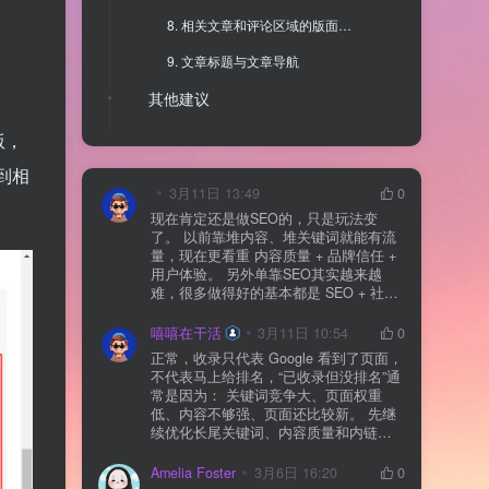
8. 相关文章和评论区域的版面设置选项
9. 文章标题与文章导航
其他建议
总结
版，
到相
3月11日 13:49
0
现在肯定还是做SEO的，只是玩法变
了。 以前靠堆内容、堆关键词就能有流
量，现在更看重 内容质量 + 品牌信任 +
用户体验。 另外单靠SEO其实越来越
难，很多做得好的基本都是 SEO + 社媒
+ 内容营销 + 私域转化 一起做。 SEO本
质还是一个长期获客渠道，但不能再当
嘻嘻在干活
3月11日 10:54
0
成唯一渠道了。
正常，收录只代表 Google 看到了页面，
不代表马上给排名，“已收录但没排名”通
常是因为： 关键词竞争大、页面权重
低、内容不够强、页面还比较新。 先继
续优化长尾关键词、内容质量和内链，
通常需要一点时间，排名会慢慢出来
Amelia Foster
3月6日 16:20
0