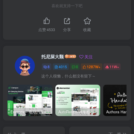
喜欢就支持一下吧
点赞
4533
分享
收藏
托尼屎大颗
关注
8
4015
0
1287W+
11W+
这个人很懒，什么都没有留下～
Energox – 电动汽车充电站 Elementor 模板套件
AutoRent – 汽车租赁服务 Elementor 模板套件