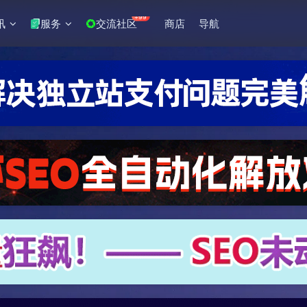
+99
讯
服务
交流社区
商店
导航