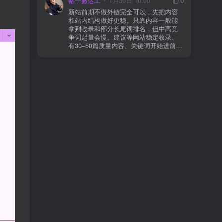
帖子搬运工
1月30日 10:00
0
则
情况基本不会靠时间自动解决：页面几
新站前期不做外链完全可以，先把内容
乎没有内链（孤立页）、内容与站内已
和站内结构做好更稳。只靠内容一般能
有页面高度相似、canonical 指向了别的
拿到收录和部分长尾词排名，但中高竞
URL、同一主题短时间发布太多相似文
争词起量会慢。建议等网站稳定收录、
章。 这种情况下，Google 已经抓取，但
有30–50篇质量内容、关键词开始进前
判断“当前不值得进入索引”。 3) 最有效
20/30后，再少量做外链，优先品牌词/裸
的人工干预方式（不折腾） 优先做这 3
链/引用型，别一上来追数量。👍
件事：加内链、从相关旧文章或栏目页
链接到该页面、增强首屏信息密度 前 2–
3 段直接回答用户问题，避免铺垫太多，
确认 canonical 为自指，避免被判定为重
复页，做完再去 GSC 请求重新编入索引
即可。 4) 什么“干预动作”反而容易适得
其反？ 不太推荐：频繁删除重发、连续
多次点“请求编入索引”、为了收录强行堆
关键词、随意改 URL 或标题 这些操作会
让 Google 重新评估页面稳定性，反而拖
慢收录。 5) 一个实用判断标准 如果一篇
文章：已被抓取、没有 noindex / robots
问题、有至少 1–2 条相关内链、内容明
显解决了一个独立问题，那它 是否被收
录，只是时间问题，不是插件问题。