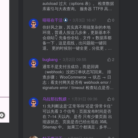
autoload 过大（options 表）。 检查数据
库索引与大表查询。 服务器 TTFB 高就
先处理主机/数据库性能。
嘻嘻在干活
3月3日 16:47
0
你好风之旅，其实真不用搞复杂的本地
环境，普通人按这几步来，更新基本不
会崩站👇 先备份全站，文件 + 数据库都
备一下，这是底线，出问题能一键回
退。 更的时候别一键全更，分批更，先
更不重要的插件，再更核心的。 更新完
立刻清缓存，去前台检查首页、文章
bugbang
3月2日 09:55
2
页、按钮、表单这些关键位置。 最好再
通常不是支付没成功，而是回调
装个支持版本回滚的插件，万一崩了，
（webhook）没把订单状态写回来。 排
一秒切回旧版。 总结来说：先备份、分
查步骤： WooCommerce → 状态 → 日
批更、更完查、留退路，稳得很✅😎希望
志：看支付网关是否有 webhook error /
能帮到你
signature error / timeout 检查站点是否被
WAF 拦截（Cloudflare、宝塔防火墙、安
全插件） 检查是否启用了“缓存结账页/接
乌拉那拉甄嬛
1月31日 09:36
0
口路径”（结账页和回调接口不应缓存）
1) 先判断这是“正常等待”还是“异常卡住”
看服务器错误日志是否有 500/致命错误
可以先看 3 个信号：页面发布时间是否
导致回调执行中断 解决方案： 放行 wp-
在 7–14 天以内、是否 只有少量页面 出
json、wc-api、支付网关回调 URL（按网
现该状态、页面是否已经出现在 XML
关文档配置） 关闭结账页的缓存与 JS
Sitemap 中。 如果三个都满足，多半属
合并压缩测试一次 若使用 Cloudflare：
于正常爬取与评估阶段，不需要立刻动
为回调 URL 设置 不挑战、不拦截 的规
手。 2) 什么情况下“等”是没用的？ 以下