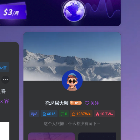
私信
文将
ox 容
托尼屎大颗
关注
8
4015
0
1287W+
10.7W+
这个人很懒，什么都没有留下～