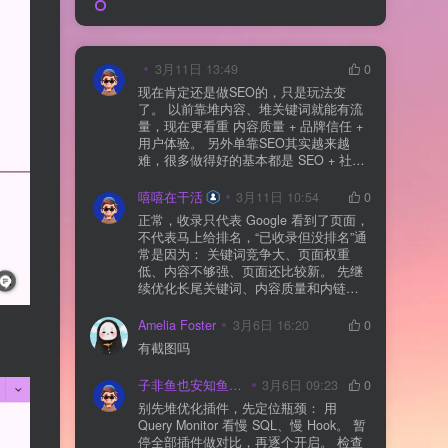
3月11日 13:49
0
现在肯定还是做SEO的，只是玩法变
了。 以前靠堆内容、堆关键词就能有流
量，现在更看重 内容质量 + 品牌信任 +
用户体验。 另外单靠SEO其实越来越
难，很多做得好的基本都是 SEO + 社媒
+ 内容营销 + 私域转化 一起做。 SEO本
质还是一个长期获客渠道，但不能再当
嘻嘻在干活
3月11日 10:54
0
成唯一渠道了。
正常，收录只代表 Google 看到了页面，
不代表马上给排名，“已收录但没排名”通
常是因为： 关键词竞争大、页面权重
低、内容不够强、页面还比较新。 先继
续优化长尾关键词、内容质量和内链，
通常需要一点时间，排名会慢慢出来
Amelia Foster
3月6日 16:20
0
有截图吗
子非鱼也安知鱼之乐
3月6日 09:23
0
别先堆优化插件，先定位瓶颈： 用
Query Monitor 看慢 SQL、慢 Hook。 暂
停全部插件做对比，再逐个开启。 检查