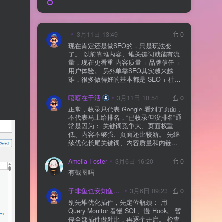
3月11日 13:49
0
现在肯定还是做SEO的，只是玩法变
了。 以前靠堆内容、堆关键词就能有流
量，现在更看重 内容质量 + 品牌信任 +
用户体验。 另外单靠SEO其实越来越
难，很多做得好的基本都是 SEO + 社媒
+ 内容营销 + 私域转化 一起做。 SEO本
质还是一个长期获客渠道，但不能再当
嘻嘻在干活
3月11日 10:54
0
成唯一渠道了。
正常，收录只代表 Google 看到了页面，
不代表马上给排名，“已收录但没排名”通
常是因为： 关键词竞争大、页面权重
低、内容不够强、页面还比较新。 先继
续优化长尾关键词、内容质量和内链，
通常需要一点时间，排名会慢慢出来
Amelia Foster
3月6日 16:20
0
有截图吗
子非鱼也安知鱼之乐
3月6日 09:23
0
别先堆优化插件，先定位瓶颈： 用
Query Monitor 看慢 SQL、慢 Hook。 暂
停全部插件做对比，再逐个开启。 检查