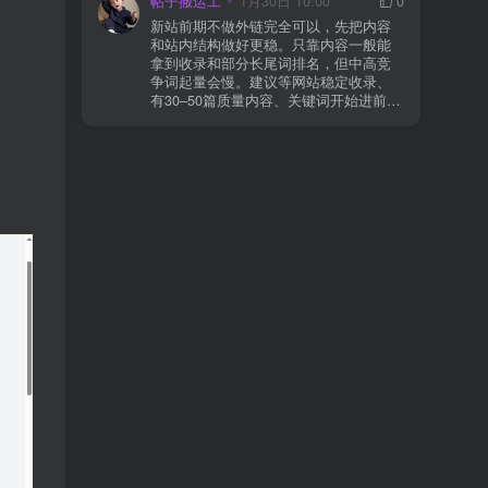
帖子搬运工
1月30日 10:00
0
则
情况基本不会靠时间自动解决：页面几
新站前期不做外链完全可以，先把内容
乎没有内链（孤立页）、内容与站内已
和站内结构做好更稳。只靠内容一般能
有页面高度相似、canonical 指向了别的
拿到收录和部分长尾词排名，但中高竞
URL、同一主题短时间发布太多相似文
争词起量会慢。建议等网站稳定收录、
章。 这种情况下，Google 已经抓取，但
有30–50篇质量内容、关键词开始进前
判断“当前不值得进入索引”。 3) 最有效
20/30后，再少量做外链，优先品牌词/裸
的人工干预方式（不折腾） 优先做这 3
链/引用型，别一上来追数量。👍
件事：加内链、从相关旧文章或栏目页
链接到该页面、增强首屏信息密度 前 2–
3 段直接回答用户问题，避免铺垫太多，
确认 canonical 为自指，避免被判定为重
复页，做完再去 GSC 请求重新编入索引
即可。 4) 什么“干预动作”反而容易适得
其反？ 不太推荐：频繁删除重发、连续
多次点“请求编入索引”、为了收录强行堆
关键词、随意改 URL 或标题 这些操作会
让 Google 重新评估页面稳定性，反而拖
慢收录。 5) 一个实用判断标准 如果一篇
文章：已被抓取、没有 noindex / robots
问题、有至少 1–2 条相关内链、内容明
显解决了一个独立问题，那它 是否被收
录，只是时间问题，不是插件问题。