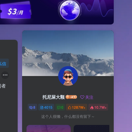
私信
问者
托尼屎大颗
关注
8
4015
0
1287W+
10.7W+
这个人很懒，什么都没有留下～