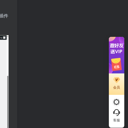
，插件
会员
客服