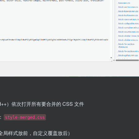
pad++）依次打开所有要合并的 CSS 文件
：
style-merged.css
全局样式放前，自定义覆盖放后）