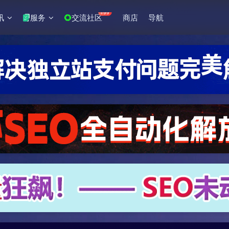
+99
讯
服务
交流社区
商店
导航