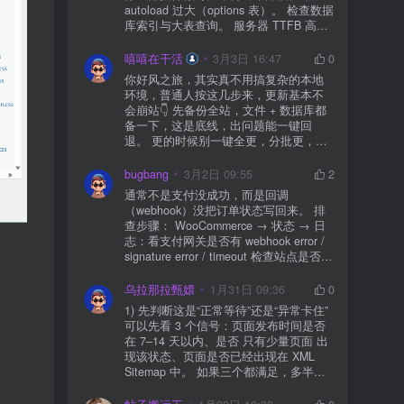
autoload 过大（options 表）。 检查数据
库索引与大表查询。 服务器 TTFB 高就
先处理主机/数据库性能。
嘻嘻在干活
3月3日 16:47
0
你好风之旅，其实真不用搞复杂的本地
环境，普通人按这几步来，更新基本不
会崩站👇 先备份全站，文件 + 数据库都
备一下，这是底线，出问题能一键回
退。 更的时候别一键全更，分批更，先
更不重要的插件，再更核心的。 更新完
立刻清缓存，去前台检查首页、文章
bugbang
3月2日 09:55
2
页、按钮、表单这些关键位置。 最好再
通常不是支付没成功，而是回调
装个支持版本回滚的插件，万一崩了，
（webhook）没把订单状态写回来。 排
一秒切回旧版。 总结来说：先备份、分
查步骤： WooCommerce → 状态 → 日
批更、更完查、留退路，稳得很✅😎希望
志：看支付网关是否有 webhook error /
能帮到你
signature error / timeout 检查站点是否被
WAF 拦截（Cloudflare、宝塔防火墙、安
全插件） 检查是否启用了“缓存结账页/接
乌拉那拉甄嬛
1月31日 09:36
0
口路径”（结账页和回调接口不应缓存）
1) 先判断这是“正常等待”还是“异常卡住”
看服务器错误日志是否有 500/致命错误
可以先看 3 个信号：页面发布时间是否
导致回调执行中断 解决方案： 放行 wp-
在 7–14 天以内、是否 只有少量页面 出
json、wc-api、支付网关回调 URL（按网
现该状态、页面是否已经出现在 XML
关文档配置） 关闭结账页的缓存与 JS
Sitemap 中。 如果三个都满足，多半属
合并压缩测试一次 若使用 Cloudflare：
于正常爬取与评估阶段，不需要立刻动
为回调 URL 设置 不挑战、不拦截 的规
手。 2) 什么情况下“等”是没用的？ 以下