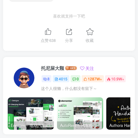
喜欢就支持一下吧
点赞
638
分享
收藏
托尼屎大颗
关注
8
4015
0
1287W+
10.9W+
这个人很懒，什么都没有留下～
Energox – 电动汽车充电站 Elementor 模板套件
AutoRent – 汽车租赁服务 Elementor 模板套件