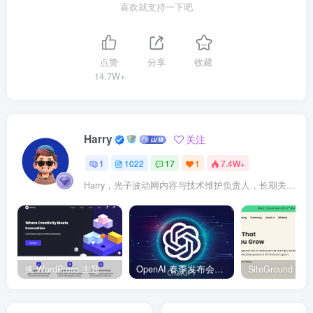
喜欢就支持一下吧
点赞
分享
收藏
14.7W+
Harry
关注
1
1022
17
1
7.4W+
Harry，光子波动网内容与技术维护负责人，长期关注 WordPress、Elementor、WooCommerce、网站报错修复、性能优化、SEO 内容排期与结构化数据优化。擅长把复杂的网站故障拆成可执行的排查步骤，并持续维护 361sale.com 的 WordPress 实战教程知识库。
换 WordPress 主题前先看这份清单：Kadence、Blocksy Pro 与 WoodMart 的实操配置教程
OpenAI 春季发布会：全新 GPT-4o 多模态模型发布，实时互动及免费用户升级全面开启