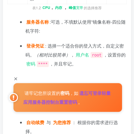
表1.2
CPU
,
内存
，
峰值
宽带
的选择推荐
服务器名称
:可选，不填默认使用“镜像名称-四位随
机字符:
登录凭证
: 选择一个适合你的登入方式，自定义密
码。
（相对比较简单）
，
用户名
，设置你的
root
密码
，并且牢记。
****
请牢记您所设置的
密码
，如
遗忘可登录轻量
应用服务器控制台重置密码
。
自动续费
与
为您推荐
： 根据你的需求进行选
择。