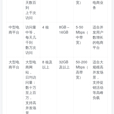
天数百
宽）
电商业
到
务
上千次
访问
中型电
访问量
4 核
8GB –
5-50
适合并
商平台
中等，
16GB
Mbps（
发用户
每天几
中带
数增长
千到
宽）
的电商
数万次
平台
访问
大型电
大型电
8 核及
32GB
50-200
适合大
商平台
商网
以上
及以上
Mbps（
规模高
站，
高带
并发场
日均访
宽）
景，
问量：
支持促
数十万
销活动
至上百
等高峰
万，
负载
支持高
并发场
景