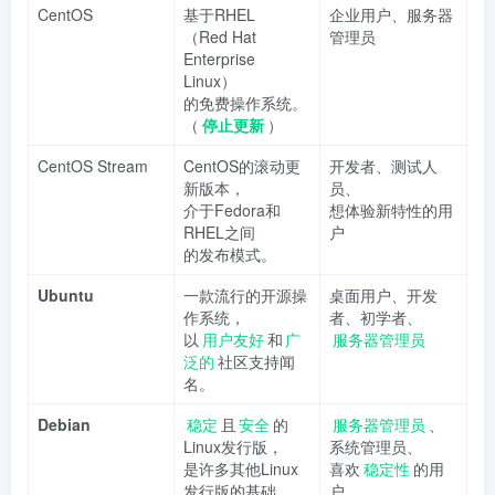
CentOS
基于RHEL
企业用户、服务器
（Red Hat
管理员
Enterprise
Linux）
的免费操作系统。
（
停止更新
）
CentOS Stream
CentOS的滚动更
开发者、测试人
新版本，
员、
介于Fedora和
想体验新特性的用
RHEL之间
户
的发布模式。
Ubuntu
一款流行的开源操
桌面用户、开发
作系统，
者、初学者、
以
用户友好
和
广
服务器管理员
泛的
社区支持闻
名。
Debian
稳定
且
安全
的
服务器管理员
、
Linux发行版，
系统管理员、
是许多其他Linux
喜欢
稳定性
的用
发行版的基础。
户