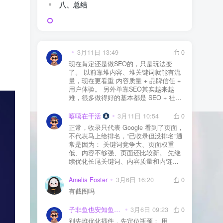
八、总结
3月11日 13:49
0
现在肯定还是做SEO的，只是玩法变
了。 以前靠堆内容、堆关键词就能有流
量，现在更看重 内容质量 + 品牌信任 +
用户体验。 另外单靠SEO其实越来越
难，很多做得好的基本都是 SEO + 社媒
+ 内容营销 + 私域转化 一起做。 SEO本
质还是一个长期获客渠道，但不能再当
嘻嘻在干活
3月11日 10:54
0
成唯一渠道了。
正常，收录只代表 Google 看到了页面，
不代表马上给排名，“已收录但没排名”通
常是因为： 关键词竞争大、页面权重
低、内容不够强、页面还比较新。 先继
续优化长尾关键词、内容质量和内链，
通常需要一点时间，排名会慢慢出来
Amelia Foster
3月6日 16:20
0
有截图吗
子非鱼也安知鱼之乐
3月6日 09:23
0
别先堆优化插件，先定位瓶颈： 用