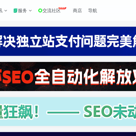
+99
讯
服务
交流社区
商店
导航