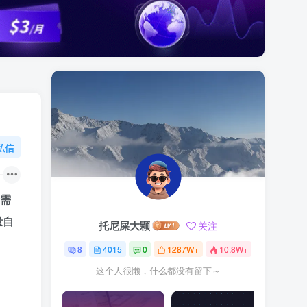
私信
需
量自
托尼屎大颗
关注
8
4015
0
1287W+
10.8W+
这个人很懒，什么都没有留下～