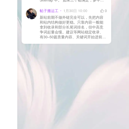
合并压缩测试一次 若使用 Cloudflare：
于正常爬取与评估阶段，不需要立刻动
为回调 URL 设置 不挑战、不拦截 的规
手。 2) 什么情况下“等”是没用的？ 以下
帖子搬运工
1月30日 10:00
0
则
情况基本不会靠时间自动解决：页面几
新站前期不做外链完全可以，先把内容
乎没有内链（孤立页）、内容与站内已
和站内结构做好更稳。只靠内容一般能
有页面高度相似、canonical 指向了别的
拿到收录和部分长尾词排名，但中高竞
URL、同一主题短时间发布太多相似文
争词起量会慢。建议等网站稳定收录、
章。 这种情况下，Google 已经抓取，但
有30–50篇质量内容、关键词开始进前
判断“当前不值得进入索引”。 3) 最有效
20/30后，再少量做外链，优先品牌词/裸
的人工干预方式（不折腾） 优先做这 3
链/引用型，别一上来追数量。👍
件事：加内链、从相关旧文章或栏目页
链接到该页面、增强首屏信息密度 前 2–
3 段直接回答用户问题，避免铺垫太多，
确认 canonical 为自指，避免被判定为重
复页，做完再去 GSC 请求重新编入索引
即可。 4) 什么“干预动作”反而容易适得
其反？ 不太推荐：频繁删除重发、连续
多次点“请求编入索引”、为了收录强行堆
关键词、随意改 URL 或标题 这些操作会
让 Google 重新评估页面稳定性，反而拖
慢收录。 5) 一个实用判断标准 如果一篇
文章：已被抓取、没有 noindex / robots
问题、有至少 1–2 条相关内链、内容明
显解决了一个独立问题，那它 是否被收
录，只是时间问题，不是插件问题。