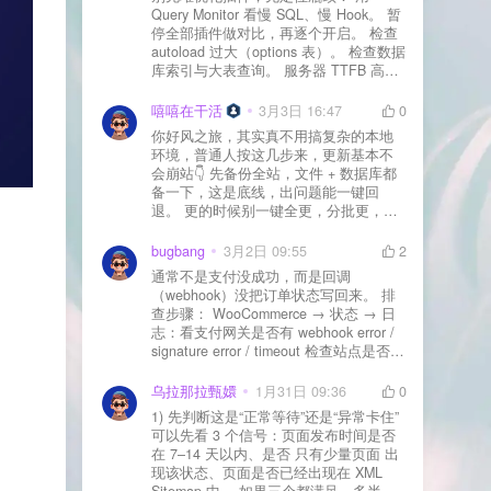
Query Monitor 看慢 SQL、慢 Hook。 暂
停全部插件做对比，再逐个开启。 检查
autoload 过大（options 表）。 检查数据
库索引与大表查询。 服务器 TTFB 高就
先处理主机/数据库性能。
嘻嘻在干活
3月3日 16:47
0
你好风之旅，其实真不用搞复杂的本地
环境，普通人按这几步来，更新基本不
会崩站👇 先备份全站，文件 + 数据库都
备一下，这是底线，出问题能一键回
退。 更的时候别一键全更，分批更，先
更不重要的插件，再更核心的。 更新完
立刻清缓存，去前台检查首页、文章
bugbang
3月2日 09:55
2
页、按钮、表单这些关键位置。 最好再
通常不是支付没成功，而是回调
装个支持版本回滚的插件，万一崩了，
（webhook）没把订单状态写回来。 排
一秒切回旧版。 总结来说：先备份、分
查步骤： WooCommerce → 状态 → 日
批更、更完查、留退路，稳得很✅😎希望
志：看支付网关是否有 webhook error /
能帮到你
signature error / timeout 检查站点是否被
WAF 拦截（Cloudflare、宝塔防火墙、安
全插件） 检查是否启用了“缓存结账页/接
乌拉那拉甄嬛
1月31日 09:36
0
口路径”（结账页和回调接口不应缓存）
1) 先判断这是“正常等待”还是“异常卡住”
看服务器错误日志是否有 500/致命错误
可以先看 3 个信号：页面发布时间是否
导致回调执行中断 解决方案： 放行 wp-
在 7–14 天以内、是否 只有少量页面 出
json、wc-api、支付网关回调 URL（按网
现该状态、页面是否已经出现在 XML
关文档配置） 关闭结账页的缓存与 JS
Sitemap 中。 如果三个都满足，多半属