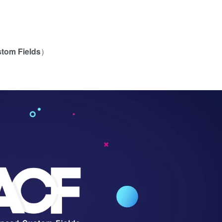
tom Fields
）