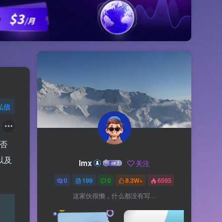
私信
否
以及
lmx
关注
0
199
0
8.3W+
6595
这家伙很懒，什么都没有写...