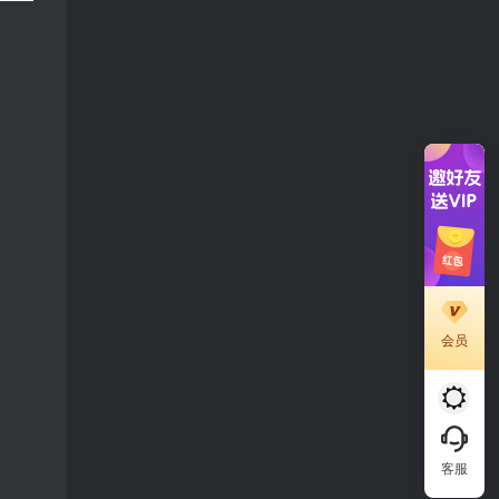
、
会员
客服