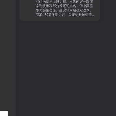
和站内结构做好更稳。只靠内容一般能
有页面高度相似、canonical 指向了别的
拿到收录和部分长尾词排名，但中高竞
URL、同一主题短时间发布太多相似文
争词起量会慢。建议等网站稳定收录、
章。 这种情况下，Google 已经抓取，但
有30–50篇质量内容、关键词开始进前
判断“当前不值得进入索引”。 3) 最有效
20/30后，再少量做外链，优先品牌词/裸
的人工干预方式（不折腾） 优先做这 3
链/引用型，别一上来追数量。👍
件事：加内链、从相关旧文章或栏目页
链接到该页面、增强首屏信息密度 前 2–
3 段直接回答用户问题，避免铺垫太多，
确认 canonical 为自指，避免被判定为重
复页，做完再去 GSC 请求重新编入索引
即可。 4) 什么“干预动作”反而容易适得
其反？ 不太推荐：频繁删除重发、连续
多次点“请求编入索引”、为了收录强行堆
关键词、随意改 URL 或标题 这些操作会
让 Google 重新评估页面稳定性，反而拖
慢收录。 5) 一个实用判断标准 如果一篇
文章：已被抓取、没有 noindex / robots
问题、有至少 1–2 条相关内链、内容明
显解决了一个独立问题，那它 是否被收
录，只是时间问题，不是插件问题。