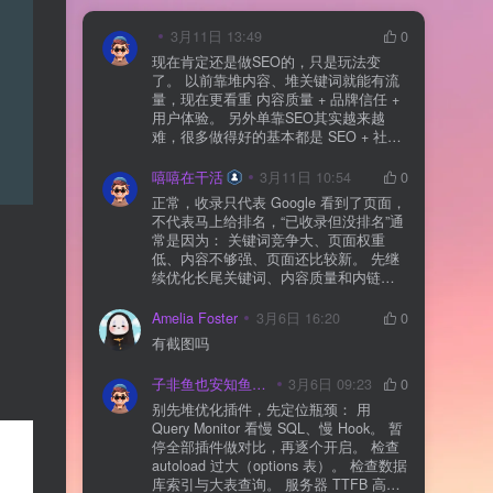
3月11日 13:49
0
现在肯定还是做SEO的，只是玩法变
了。 以前靠堆内容、堆关键词就能有流
量，现在更看重 内容质量 + 品牌信任 +
用户体验。 另外单靠SEO其实越来越
难，很多做得好的基本都是 SEO + 社媒
+ 内容营销 + 私域转化 一起做。 SEO本
质还是一个长期获客渠道，但不能再当
嘻嘻在干活
3月11日 10:54
0
成唯一渠道了。
正常，收录只代表 Google 看到了页面，
不代表马上给排名，“已收录但没排名”通
常是因为： 关键词竞争大、页面权重
低、内容不够强、页面还比较新。 先继
续优化长尾关键词、内容质量和内链，
通常需要一点时间，排名会慢慢出来
Amelia Foster
3月6日 16:20
0
有截图吗
子非鱼也安知鱼之乐
3月6日 09:23
0
别先堆优化插件，先定位瓶颈： 用
Query Monitor 看慢 SQL、慢 Hook。 暂
停全部插件做对比，再逐个开启。 检查
autoload 过大（options 表）。 检查数据
库索引与大表查询。 服务器 TTFB 高就