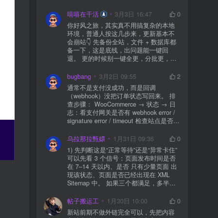
先处理主机/数据库性能。
嘻嘻在干活
3月3日 16:47
0
你好风之旅，其实真不用搞复杂的本地
环境，普通人按这几步来，更新基本不
会崩站👇 先备份全站，文件 + 数据库都
备一下，这是底线，出问题能一键回
退。 更的时候别一键全更，分批更，先
更不重要的插件，再更核心的。 更新完
立刻清缓存，去前台检查首页、文章
bugbang
3月2日 09:55
2
页、按钮、表单这些关键位置。 最好再
通常不是支付没成功，而是回调
装个支持版本回滚的插件，万一崩了，
（webhook）没把订单状态写回来。 排
一秒切回旧版。 总结来说：先备份、分
查步骤： WooCommerce → 状态 → 日
批更、更完查、留退路，稳得很✅😎希望
志：看支付网关是否有 webhook error /
能帮到你
signature error / timeout 检查站点是否被
WAF 拦截（Cloudflare、宝塔防火墙、安
全插件） 检查是否启用了“缓存结账页/接
乌拉那拉甄嬛
1月31日 09:36
0
口路径”（结账页和回调接口不应缓存）
1) 先判断这是“正常等待”还是“异常卡住”
看服务器错误日志是否有 500/致命错误
可以先看 3 个信号：页面发布时间是否
导致回调执行中断 解决方案： 放行 wp-
在 7–14 天以内、是否 只有少量页面 出
json、wc-api、支付网关回调 URL（按网
现该状态、页面是否已经出现在 XML
关文档配置） 关闭结账页的缓存与 JS
Sitemap 中。 如果三个都满足，多半属
合并压缩测试一次 若使用 Cloudflare：
于正常爬取与评估阶段，不需要立刻动
为回调 URL 设置 不挑战、不拦截 的规
手。 2) 什么情况下“等”是没用的？ 以下
帖子搬运工
1月30日 10:00
0
则
情况基本不会靠时间自动解决：页面几
新站前期不做外链完全可以，先把内容
乎没有内链（孤立页）、内容与站内已