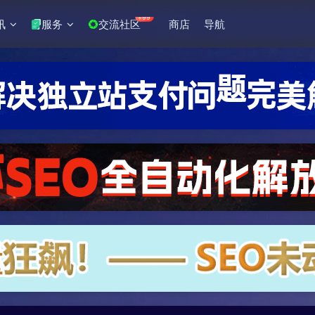
+99
讯
服务
交流社区
商店
导航