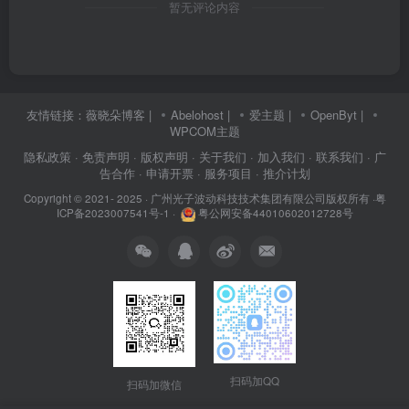
暂无评论内容
友情链接：
薇晓朵博客
|
Abelohost
|
爱主题
|
OpenByt
|
WPCOM主题
隐私政策
· 免责声明
· 版权声明
· 关于我们
· 加入我们
· 联系我们
· 广
告合作
· 申请开票
· 服务项目
· 推介计划
Copyright © 2021- 2025 ·
广州光子波动科技技术集团有限公司版权所有
·
粤
ICP备2023007541号-1
·
粤公网安备44010602012728号
扫码加QQ
扫码加微信