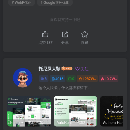
# WebP优化
# Google评分优化
喜欢就支持一下吧
点赞
137
分享
收藏
托尼屎大颗
关注
8
4015
0
1287W+
10.7W+
这个人很懒，什么都没有留下～
Energox – 电动汽车充电站 Elementor 模板套件
AutoRent – 汽车租赁服务 Elementor 模板套件