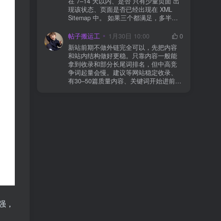
在 7–14 天以内、是否 只有少量页面 出
json、wc-api、支付网关回调 URL（按网
现该状态、页面是否已经出现在 XML
关文档配置） 关闭结账页的缓存与 JS
Sitemap 中。 如果三个都满足，多半属
合并压缩测试一次 若使用 Cloudflare：
于正常爬取与评估阶段，不需要立刻动
为回调 URL 设置 不挑战、不拦截 的规
手。 2) 什么情况下“等”是没用的？ 以下
帖子搬运工
1月30日 10:00
0
则
情况基本不会靠时间自动解决：页面几
新站前期不做外链完全可以，先把内容
乎没有内链（孤立页）、内容与站内已
和站内结构做好更稳。只靠内容一般能
有页面高度相似、canonical 指向了别的
拿到收录和部分长尾词排名，但中高竞
URL、同一主题短时间发布太多相似文
争词起量会慢。建议等网站稳定收录、
章。 这种情况下，Google 已经抓取，但
有30–50篇质量内容、关键词开始进前
判断“当前不值得进入索引”。 3) 最有效
20/30后，再少量做外链，优先品牌词/裸
的人工干预方式（不折腾） 优先做这 3
链/引用型，别一上来追数量。👍
件事：加内链、从相关旧文章或栏目页
链接到该页面、增强首屏信息密度 前 2–
3 段直接回答用户问题，避免铺垫太多，
确认 canonical 为自指，避免被判定为重
复页，做完再去 GSC 请求重新编入索引
即可。 4) 什么“干预动作”反而容易适得
其反？ 不太推荐：频繁删除重发、连续
多次点“请求编入索引”、为了收录强行堆
关键词、随意改 URL 或标题 这些操作会
让 Google 重新评估页面稳定性，反而拖
慢收录。 5) 一个实用判断标准 如果一篇
文章：已被抓取、没有 noindex / robots
强，
问题、有至少 1–2 条相关内链、内容明
显解决了一个独立问题，那它 是否被收
录，只是时间问题，不是插件问题。