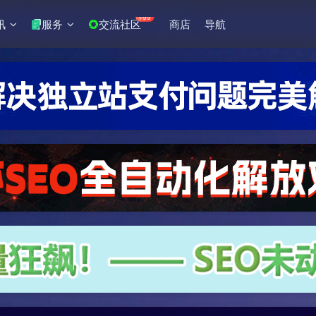
+99
讯
服务
交流社区
商店
导航