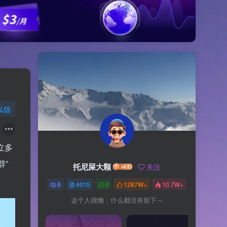
私信
建立多
群”
托尼屎大颗
关注
8
4015
0
1287W+
10.7W+
这个人很懒，什么都没有留下～