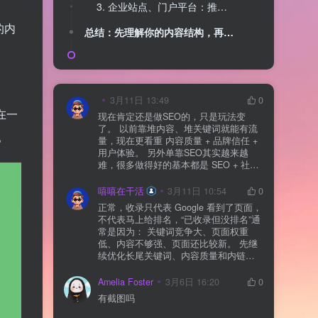
3. 企业站点、门户平台：推荐 WPML
的内
总结：先理解你的内容结构，再决定插件
3月11日 13:49
0
在一
现在肯定还是做SEO的，只是玩法变
了。 以前靠堆内容、堆关键词就能有流
。
量，现在更看重 内容质量 + 品牌信任 +
用户体验。 另外单靠SEO其实越来越
难，很多做得好的基本都是 SEO + 社媒
+ 内容营销 + 私域转化 一起做。 SEO本
质还是一个长期获客渠道，但不能再当
嘻嘻在干活
3月11日 10:54
0
成唯一渠道了。
正常，收录只代表 Google 看到了页面，
不代表马上给排名，“已收录但没排名”通
常是因为： 关键词竞争大、页面权重
低、内容不够强、页面还比较新。 先继
续优化长尾关键词、内容质量和内链，
通常需要一点时间，排名会慢慢出来
Amelia Foster
3月6日 16:20
0
有截图吗