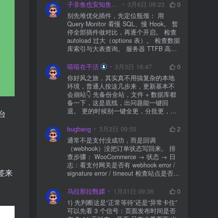
子非鱼也安知鱼之乐
3月6日 09:23
0
别先堆优化插件，先定位瓶颈： 用
Query Monitor 看慢 SQL、慢 Hook。 暂
停全部插件做对比，再逐个开启。 检查
autoload 过大（options 表）。 检查数据
库索引与大表查询。 服务器 TTFB 高就
先处理主机/数据库性能。
嘻嘻在干活
3月3日 16:47
0
你好风之旅，其实真不用搞复杂的本地
环境，普通人按这几步来，更新基本不
会崩站👇 先备份全站，文件 + 数据库都
备一下，这是底线，出问题能一键回
退。 更的时候别一键全更，分批更，先
台
更不重要的插件，再更核心的。 更新完
立刻清缓存，去前台检查首页、文章
bugbang
3月2日 09:55
2
页、按钮、表单这些关键位置。 最好再
通常不是支付没成功，而是回调
装个支持版本回滚的插件，万一崩了，
（webhook）没把订单状态写回来。 排
一秒切回旧版。 总结来说：先备份、分
查步骤： WooCommerce → 状态 → 日
批更、更完查、留退路，稳得很✅😎希望
志：看支付网关是否有 webhook error /
能帮到你
签来
signature error / timeout 检查站点是否被
WAF 拦截（Cloudflare、宝塔防火墙、安
全插件） 检查是否启用了“缓存结账页/接
乌拉那拉甄嬛
1月31日 09:36
0
口路径”（结账页和回调接口不应缓存）
1) 先判断这是“正常等待”还是“异常卡住”
看服务器错误日志是否有 500/致命错误
可以先看 3 个信号：页面发布时间是否
导致回调执行中断 解决方案： 放行 wp-