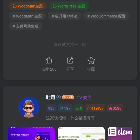
WoodMart主题
WordPress 主题
# WoodMart 主题
# 提升用户体验
# WooCommerce 配置
# 支付网关集成
喜欢就支持一下吧
点赞
203
分享
收藏
吐司
关注
0
197
0
419W+
3598
这家伙很懒，什么都没有写...