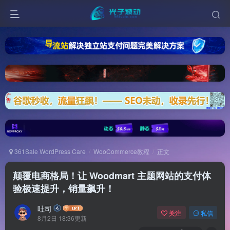
361Sale WordPress Care
WooCommerce教程
正文
颠覆电商格局！让 Woodmart 主题网站的支付体
验极速提升，销量飙升！
吐司
关注
私信
8月2日 18:36更新