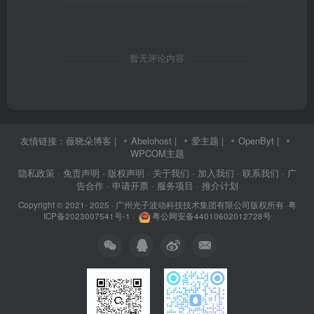
暂无评论内容
友情链接：
薇晓朵博客
|
Abelohost
|
爱主题
|
OpenByt
|
WPCOM主题
隐私政策
· 免责声明
· 版权声明
· 关于我们
· 加入我们
· 联系我们
· 广
告合作
· 申请开票
· 服务项目
· 推介计划
Copyright © 2021- 2025 ·
广州光子波动科技技术集团有限公司版权所有
·
粤
ICP备2023007541号-1
·
粤公网安备44010602012728号