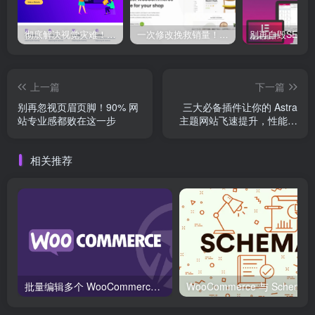
彻底解决视觉灾难！Astra 主题隐藏页面标题的终极神技大公开！
一次修改挽救销量！Woodmart 结账页面优化全攻略曝光！
上一篇
下一篇
别再忽视页眉页脚！90% 网
三大必备插件让你的 Astra
站专业感都败在这一步
主题网站飞速提升，性能爆
表、SEO 直冲榜单！
相关推荐
批量编辑多个 WooCommerce 产品变体价格的 2 个方法？
WooCommerce 与 S