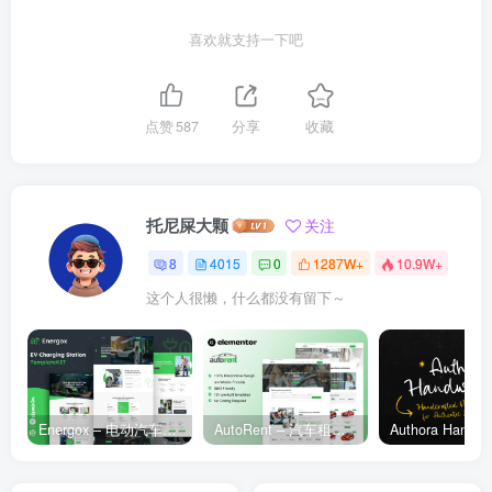
喜欢就支持一下吧
点赞
587
分享
收藏
托尼屎大颗
关注
8
4015
0
1287W+
10.9W+
这个人很懒，什么都没有留下～
Energox – 电动汽车充电站 Elementor 模板套件
AutoRent – 汽车租赁服务 Elementor 模板套件