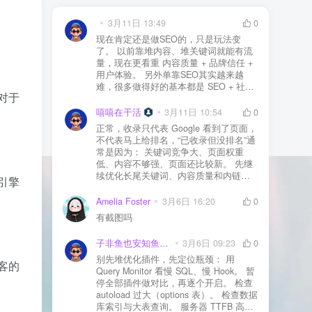
3月11日 13:49
0
现在肯定还是做SEO的，只是玩法变
了。 以前靠堆内容、堆关键词就能有流
量，现在更看重 内容质量 + 品牌信任 +
用户体验。 另外单靠SEO其实越来越
难，很多做得好的基本都是 SEO + 社媒
对于
+ 内容营销 + 私域转化 一起做。 SEO本
质还是一个长期获客渠道，但不能再当
嘻嘻在干活
3月11日 10:54
0
成唯一渠道了。
正常，收录只代表 Google 看到了页面，
不代表马上给排名，“已收录但没排名”通
常是因为： 关键词竞争大、页面权重
低、内容不够强、页面还比较新。 先继
续优化长尾关键词、内容质量和内链，
引擎
通常需要一点时间，排名会慢慢出来
Amelia Foster
3月6日 16:20
0
有截图吗
子非鱼也安知鱼之乐
3月6日 09:23
0
别先堆优化插件，先定位瓶颈： 用
客的
Query Monitor 看慢 SQL、慢 Hook。 暂
停全部插件做对比，再逐个开启。 检查
autoload 过大（options 表）。 检查数据
库索引与大表查询。 服务器 TTFB 高就