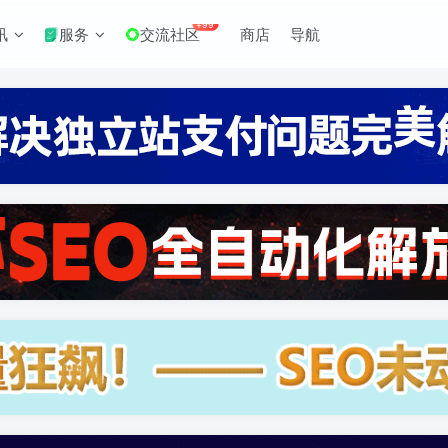
+99
讯
服务
交流社区
商店
导航