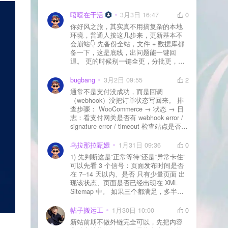
先处理主机/数据库性能。
嘻嘻在干活
3月3日 16:47
0
你好风之旅，其实真不用搞复杂的本地
环境，普通人按这几步来，更新基本不
会崩站👇 先备份全站，文件 + 数据库都
备一下，这是底线，出问题能一键回
退。 更的时候别一键全更，分批更，先
更不重要的插件，再更核心的。 更新完
立刻清缓存，去前台检查首页、文章
bugbang
3月2日 09:55
2
页、按钮、表单这些关键位置。 最好再
通常不是支付没成功，而是回调
装个支持版本回滚的插件，万一崩了，
（webhook）没把订单状态写回来。 排
一秒切回旧版。 总结来说：先备份、分
查步骤： WooCommerce → 状态 → 日
批更、更完查、留退路，稳得很✅😎希望
志：看支付网关是否有 webhook error /
能帮到你
signature error / timeout 检查站点是否被
WAF 拦截（Cloudflare、宝塔防火墙、安
全插件） 检查是否启用了“缓存结账页/接
乌拉那拉甄嬛
1月31日 09:36
0
口路径”（结账页和回调接口不应缓存）
1) 先判断这是“正常等待”还是“异常卡住”
看服务器错误日志是否有 500/致命错误
可以先看 3 个信号：页面发布时间是否
导致回调执行中断 解决方案： 放行 wp-
在 7–14 天以内、是否 只有少量页面 出
json、wc-api、支付网关回调 URL（按网
现该状态、页面是否已经出现在 XML
关文档配置） 关闭结账页的缓存与 JS
Sitemap 中。 如果三个都满足，多半属
合并压缩测试一次 若使用 Cloudflare：
于正常爬取与评估阶段，不需要立刻动
为回调 URL 设置 不挑战、不拦截 的规
手。 2) 什么情况下“等”是没用的？ 以下
帖子搬运工
1月30日 10:00
0
则
情况基本不会靠时间自动解决：页面几
新站前期不做外链完全可以，先把内容
乎没有内链（孤立页）、内容与站内已