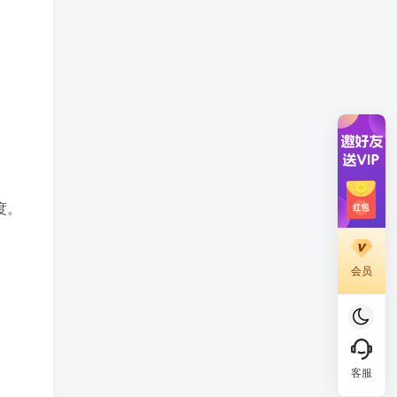
度。
会员
客服