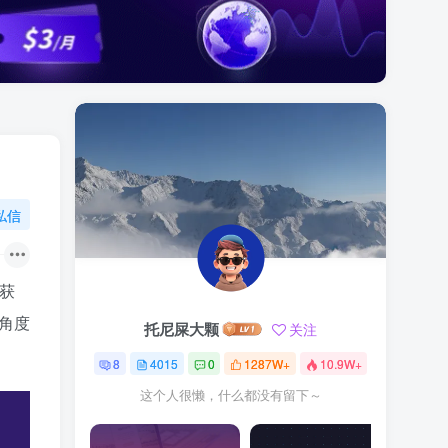
私信
获
角度
托尼屎大颗
关注
8
4015
0
1287W+
10.9W+
这个人很懒，什么都没有留下～