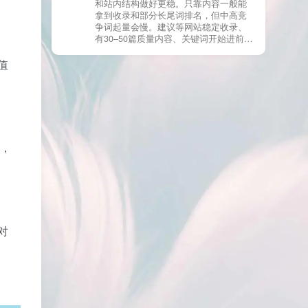
和站内结构做好更稳。只靠内容一般能
有页面高度相似、canonical 指向了别的
拿到收录和部分长尾词排名，但中高竞
URL、同一主题短时间发布太多相似文
争词起量会慢。建议等网站稳定收录、
章。 这种情况下，Google 已经抓取，但
有30–50篇质量内容、关键词开始进前
判断“当前不值得进入索引”。 3) 最有效
20/30后，再少量做外链，优先品牌词/裸
的人工干预方式（不折腾） 优先做这 3
链/引用型，别一上来追数量。👍
值
件事：加内链、从相关旧文章或栏目页
链接到该页面、增强首屏信息密度 前 2–
3 段直接回答用户问题，避免铺垫太多，
确认 canonical 为自指，避免被判定为重
复页，做完再去 GSC 请求重新编入索引
即可。 4) 什么“干预动作”反而容易适得
其反？ 不太推荐：频繁删除重发、连续
容，
多次点“请求编入索引”、为了收录强行堆
关键词、随意改 URL 或标题 这些操作会
让 Google 重新评估页面稳定性，反而拖
慢收录。 5) 一个实用判断标准 如果一篇
文章：已被抓取、没有 noindex / robots
问题、有至少 1–2 条相关内链、内容明
显解决了一个独立问题，那它 是否被收
对
录，只是时间问题，不是插件问题。