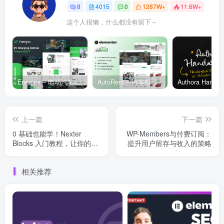
8
4015
0
1287W+
11.6W+
这个人很懒，什么都没有留下～
Energox – 电动汽车充电站 Elementor 模板套件
AutoRent – 汽车租赁服务 Elementor 模板套件
上一篇
下一篇
0 基础也能学！Nexter
WP-Members与付费订阅：
Blocks 入门教程，让你的网
提升用户留存与收入的策略
站瞬间高大上
相关推荐