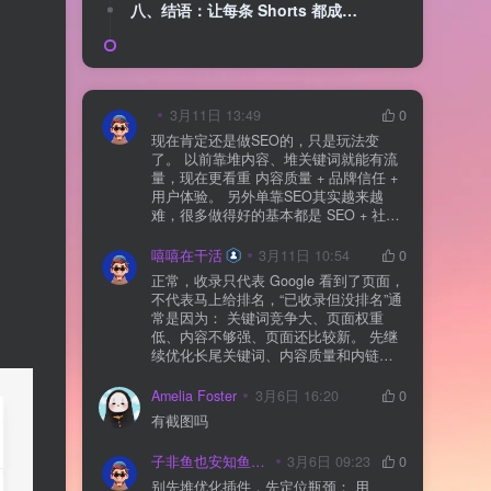
八、结语：让每条 Shorts 都成为搜索入口
3月11日 13:49
0
现在肯定还是做SEO的，只是玩法变
了。 以前靠堆内容、堆关键词就能有流
量，现在更看重 内容质量 + 品牌信任 +
用户体验。 另外单靠SEO其实越来越
难，很多做得好的基本都是 SEO + 社媒
+ 内容营销 + 私域转化 一起做。 SEO本
质还是一个长期获客渠道，但不能再当
嘻嘻在干活
3月11日 10:54
0
成唯一渠道了。
正常，收录只代表 Google 看到了页面，
不代表马上给排名，“已收录但没排名”通
常是因为： 关键词竞争大、页面权重
低、内容不够强、页面还比较新。 先继
续优化长尾关键词、内容质量和内链，
通常需要一点时间，排名会慢慢出来
Amelia Foster
3月6日 16:20
0
有截图吗
子非鱼也安知鱼之乐
3月6日 09:23
0
别先堆优化插件，先定位瓶颈： 用