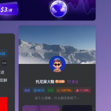
私信
描述
全面解
托尼屎大颗
关注
8
4015
0
1287W+
11.3W+
这个人很懒，什么都没有留下～