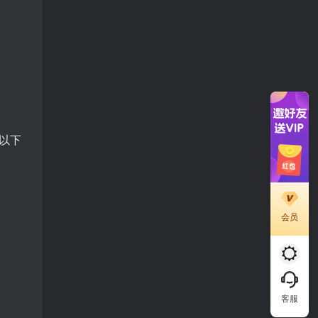
以下
会员
客服