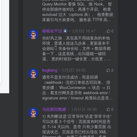
Query Monitor 看慢 SQL、慢 Hook。 暂
停全部插件做对比，再逐个开启。 检查
autoload 过大（options 表）。 检查数据
库索引与大表查询。 服务器 TTFB 高就
先处理主机/数据库性能。
嘻嘻在干活
3月3日 16:47
0
你好风之旅，其实真不用搞复杂的本地
环境，普通人按这几步来，更新基本不
会崩站👇 先备份全站，文件 + 数据库都
备一下，这是底线，出问题能一键回
退。 更的时候别一键全更，分批更，先
更不重要的插件，再更核心的。 更新完
立刻清缓存，去前台检查首页、文章
bugbang
3月2日 09:55
2
页、按钮、表单这些关键位置。 最好再
通常不是支付没成功，而是回调
装个支持版本回滚的插件，万一崩了，
（webhook）没把订单状态写回来。 排
一秒切回旧版。 总结来说：先备份、分
查步骤： WooCommerce → 状态 → 日
批更、更完查、留退路，稳得很✅😎希望
志：看支付网关是否有 webhook error /
能帮到你
signature error / timeout 检查站点是否被
WAF 拦截（Cloudflare、宝塔防火墙、安
全插件） 检查是否启用了“缓存结账页/接
乌拉那拉甄嬛
1月31日 09:36
0
口路径”（结账页和回调接口不应缓存）
1) 先判断这是“正常等待”还是“异常卡住”
看服务器错误日志是否有 500/致命错误
可以先看 3 个信号：页面发布时间是否
导致回调执行中断 解决方案： 放行 wp-
在 7–14 天以内、是否 只有少量页面 出
json、wc-api、支付网关回调 URL（按网
现该状态、页面是否已经出现在 XML
关文档配置） 关闭结账页的缓存与 JS
Sitemap 中。 如果三个都满足，多半属