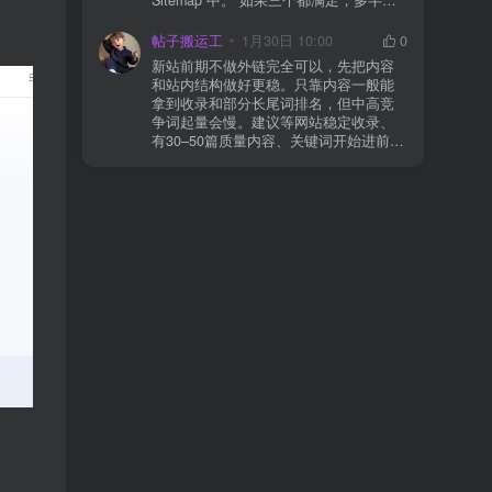
合并压缩测试一次 若使用 Cloudflare：
于正常爬取与评估阶段，不需要立刻动
为回调 URL 设置 不挑战、不拦截 的规
手。 2) 什么情况下“等”是没用的？ 以下
帖子搬运工
1月30日 10:00
0
则
情况基本不会靠时间自动解决：页面几
新站前期不做外链完全可以，先把内容
乎没有内链（孤立页）、内容与站内已
和站内结构做好更稳。只靠内容一般能
有页面高度相似、canonical 指向了别的
拿到收录和部分长尾词排名，但中高竞
URL、同一主题短时间发布太多相似文
争词起量会慢。建议等网站稳定收录、
章。 这种情况下，Google 已经抓取，但
有30–50篇质量内容、关键词开始进前
判断“当前不值得进入索引”。 3) 最有效
20/30后，再少量做外链，优先品牌词/裸
的人工干预方式（不折腾） 优先做这 3
链/引用型，别一上来追数量。👍
件事：加内链、从相关旧文章或栏目页
链接到该页面、增强首屏信息密度 前 2–
3 段直接回答用户问题，避免铺垫太多，
确认 canonical 为自指，避免被判定为重
复页，做完再去 GSC 请求重新编入索引
即可。 4) 什么“干预动作”反而容易适得
其反？ 不太推荐：频繁删除重发、连续
多次点“请求编入索引”、为了收录强行堆
关键词、随意改 URL 或标题 这些操作会
让 Google 重新评估页面稳定性，反而拖
慢收录。 5) 一个实用判断标准 如果一篇
文章：已被抓取、没有 noindex / robots
问题、有至少 1–2 条相关内链、内容明
显解决了一个独立问题，那它 是否被收
录，只是时间问题，不是插件问题。