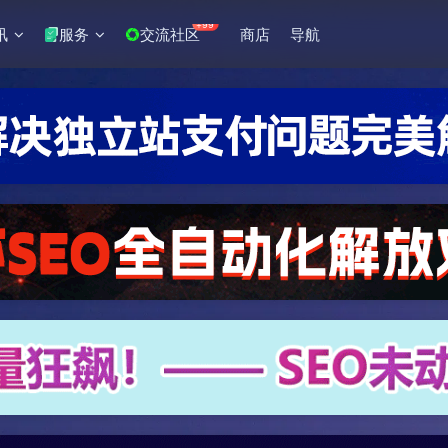
+99
讯
服务
交流社区
商店
导航