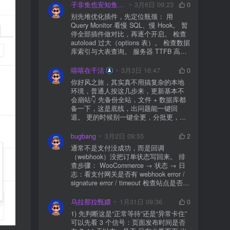
子非鱼也安知鱼之乐
3月6日 09:23
0
别先堆优化插件，先定位瓶颈： 用
Query Monitor 看慢 SQL、慢 Hook。 暂
停全部插件做对比，再逐个开启。 检查
autoload 过大（options 表）。 检查数据
库索引与大表查询。 服务器 TTFB 高就
先处理主机/数据库性能。
嘻嘻在干活
3月3日 16:47
0
你好风之旅，其实真不用搞复杂的本地
环境，普通人按这几步来，更新基本不
会崩站👇 先备份全站，文件 + 数据库都
备一下，这是底线，出问题能一键回
退。 更的时候别一键全更，分批更，先
更不重要的插件，再更核心的。 更新完
立刻清缓存，去前台检查首页、文章
bugbang
3月2日 09:55
2
页、按钮、表单这些关键位置。 最好再
通常不是支付没成功，而是回调
装个支持版本回滚的插件，万一崩了，
（webhook）没把订单状态写回来。 排
一秒切回旧版。 总结来说：先备份、分
查步骤： WooCommerce → 状态 → 日
批更、更完查、留退路，稳得很✅😎希望
志：看支付网关是否有 webhook error /
能帮到你
signature error / timeout 检查站点是否被
WAF 拦截（Cloudflare、宝塔防火墙、安
全插件） 检查是否启用了“缓存结账页/接
乌拉那拉甄嬛
1月31日 09:36
0
口路径”（结账页和回调接口不应缓存）
1) 先判断这是“正常等待”还是“异常卡住”
看服务器错误日志是否有 500/致命错误
可以先看 3 个信号：页面发布时间是否
导致回调执行中断 解决方案： 放行 wp-