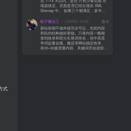
在 7–14 天以内、是否 只有少量页面 出
json、wc-api、支付网关回调 URL（按网
现该状态、页面是否已经出现在 XML
关文档配置） 关闭结账页的缓存与 JS
Sitemap 中。 如果三个都满足，多半属
合并压缩测试一次 若使用 Cloudflare：
于正常爬取与评估阶段，不需要立刻动
为回调 URL 设置 不挑战、不拦截 的规
手。 2) 什么情况下“等”是没用的？ 以下
帖子搬运工
1月30日 10:00
0
则
情况基本不会靠时间自动解决：页面几
新站前期不做外链完全可以，先把内容
乎没有内链（孤立页）、内容与站内已
和站内结构做好更稳。只靠内容一般能
有页面高度相似、canonical 指向了别的
拿到收录和部分长尾词排名，但中高竞
URL、同一主题短时间发布太多相似文
争词起量会慢。建议等网站稳定收录、
章。 这种情况下，Google 已经抓取，但
有30–50篇质量内容、关键词开始进前
判断“当前不值得进入索引”。 3) 最有效
20/30后，再少量做外链，优先品牌词/裸
的人工干预方式（不折腾） 优先做这 3
链/引用型，别一上来追数量。👍
件事：加内链、从相关旧文章或栏目页
链接到该页面、增强首屏信息密度 前 2–
3 段直接回答用户问题，避免铺垫太多，
确认 canonical 为自指，避免被判定为重
复页，做完再去 GSC 请求重新编入索引
即可。 4) 什么“干预动作”反而容易适得
方式
其反？ 不太推荐：频繁删除重发、连续
多次点“请求编入索引”、为了收录强行堆
关键词、随意改 URL 或标题 这些操作会
让 Google 重新评估页面稳定性，反而拖
慢收录。 5) 一个实用判断标准 如果一篇
文章：已被抓取、没有 noindex / robots
问题、有至少 1–2 条相关内链、内容明
显解决了一个独立问题，那它 是否被收
录，只是时间问题，不是插件问题。