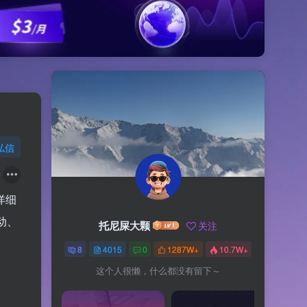
私信
详细
动、
托尼屎大颗
关注
8
4015
0
1287W+
10.7W+
这个人很懒，什么都没有留下～