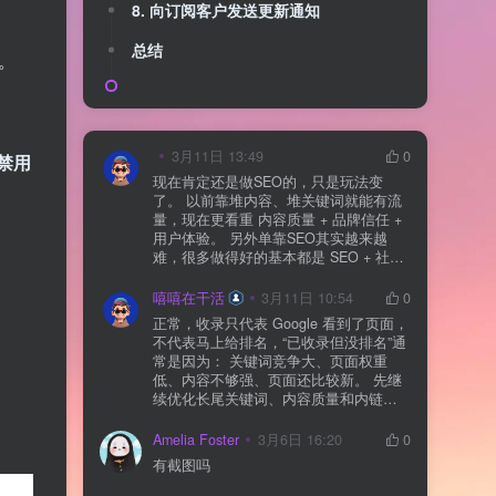
8. 向订阅客户发送更新通知
总结
。
3月11日 13:49
0
禁用
现在肯定还是做SEO的，只是玩法变
了。 以前靠堆内容、堆关键词就能有流
量，现在更看重 内容质量 + 品牌信任 +
用户体验。 另外单靠SEO其实越来越
难，很多做得好的基本都是 SEO + 社媒
+ 内容营销 + 私域转化 一起做。 SEO本
质还是一个长期获客渠道，但不能再当
嘻嘻在干活
3月11日 10:54
0
成唯一渠道了。
正常，收录只代表 Google 看到了页面，
不代表马上给排名，“已收录但没排名”通
常是因为： 关键词竞争大、页面权重
低、内容不够强、页面还比较新。 先继
续优化长尾关键词、内容质量和内链，
通常需要一点时间，排名会慢慢出来
Amelia Foster
3月6日 16:20
0
有截图吗