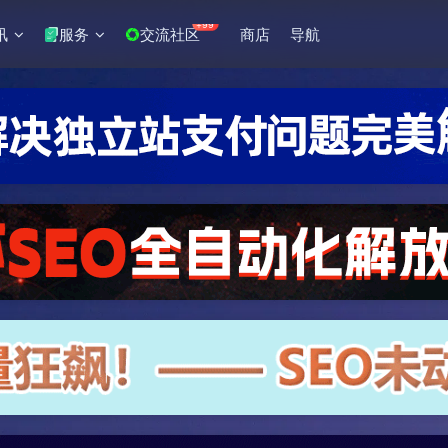
+99
讯
服务
交流社区
商店
导航