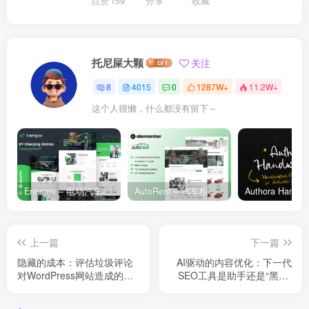
点赞
159
分享
收藏
托尼屎大颗
关注
8
4015
0
1287W+
11.2W+
这个人很懒，什么都没有留下～
Energox – 电动汽车充电站 Elementor 模板套件
AutoRent – 汽车租赁服务 Elementor 模板套件
上一篇
下一篇
隐藏的成本：评估垃圾评论
AI驱动的内容优化：下一代
对WordPress网站造成的业
SEO工具是助手还是“黑帽”
务损失
替身？