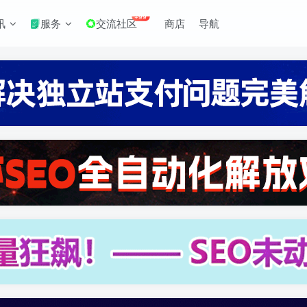
+99
讯
服务
交流社区
商店
导航