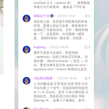
autoload 过大（options 表）。 检查数据
库索引与大表查询。 服务器 TTFB 高就
先处理主机/数据库性能。
嘻嘻在干活
3月3日 16:47
0
你好风之旅，其实真不用搞复杂的本地
环境，普通人按这几步来，更新基本不
会崩站👇 先备份全站，文件 + 数据库都
备一下，这是底线，出问题能一键回
退。 更的时候别一键全更，分批更，先
更不重要的插件，再更核心的。 更新完
立刻清缓存，去前台检查首页、文章
bugbang
3月2日 09:55
2
页、按钮、表单这些关键位置。 最好再
通常不是支付没成功，而是回调
装个支持版本回滚的插件，万一崩了，
（webhook）没把订单状态写回来。 排
一秒切回旧版。 总结来说：先备份、分
查步骤： WooCommerce → 状态 → 日
批更、更完查、留退路，稳得很✅😎希望
志：看支付网关是否有 webhook error /
能帮到你
signature error / timeout 检查站点是否被
WAF 拦截（Cloudflare、宝塔防火墙、安
全插件） 检查是否启用了“缓存结账页/接
乌拉那拉甄嬛
1月31日 09:36
0
口路径”（结账页和回调接口不应缓存）
1) 先判断这是“正常等待”还是“异常卡住”
看服务器错误日志是否有 500/致命错误
可以先看 3 个信号：页面发布时间是否
导致回调执行中断 解决方案： 放行 wp-
在 7–14 天以内、是否 只有少量页面 出
json、wc-api、支付网关回调 URL（按网
现该状态、页面是否已经出现在 XML
关文档配置） 关闭结账页的缓存与 JS
Sitemap 中。 如果三个都满足，多半属
合并压缩测试一次 若使用 Cloudflare：
于正常爬取与评估阶段，不需要立刻动
为回调 URL 设置 不挑战、不拦截 的规
手。 2) 什么情况下“等”是没用的？ 以下