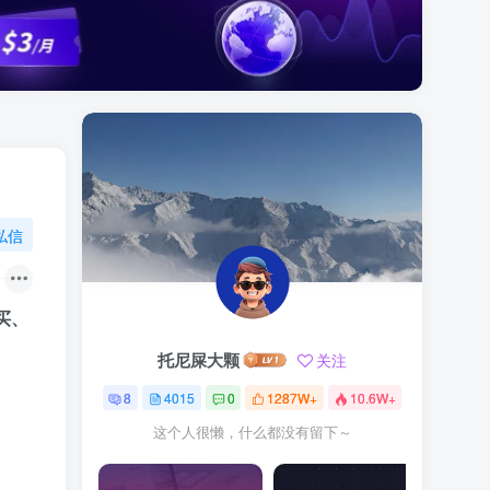
私信
买、
托尼屎大颗
关注
8
4015
0
1287W+
10.6W+
这个人很懒，什么都没有留下～