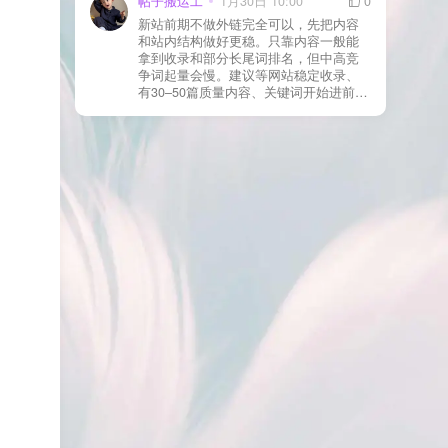
帖子搬运工
1月30日 10:00
0
则
情况基本不会靠时间自动解决：页面几
新站前期不做外链完全可以，先把内容
乎没有内链（孤立页）、内容与站内已
和站内结构做好更稳。只靠内容一般能
有页面高度相似、canonical 指向了别的
拿到收录和部分长尾词排名，但中高竞
URL、同一主题短时间发布太多相似文
争词起量会慢。建议等网站稳定收录、
章。 这种情况下，Google 已经抓取，但
有30–50篇质量内容、关键词开始进前
判断“当前不值得进入索引”。 3) 最有效
20/30后，再少量做外链，优先品牌词/裸
的人工干预方式（不折腾） 优先做这 3
链/引用型，别一上来追数量。👍
件事：加内链、从相关旧文章或栏目页
链接到该页面、增强首屏信息密度 前 2–
3 段直接回答用户问题，避免铺垫太多，
确认 canonical 为自指，避免被判定为重
复页，做完再去 GSC 请求重新编入索引
即可。 4) 什么“干预动作”反而容易适得
其反？ 不太推荐：频繁删除重发、连续
多次点“请求编入索引”、为了收录强行堆
关键词、随意改 URL 或标题 这些操作会
让 Google 重新评估页面稳定性，反而拖
慢收录。 5) 一个实用判断标准 如果一篇
文章：已被抓取、没有 noindex / robots
问题、有至少 1–2 条相关内链、内容明
显解决了一个独立问题，那它 是否被收
录，只是时间问题，不是插件问题。