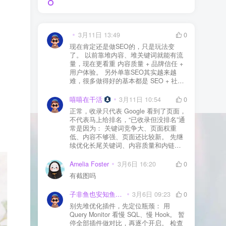
3月11日 13:49
0
现在肯定还是做SEO的，只是玩法变
了。 以前靠堆内容、堆关键词就能有流
量，现在更看重 内容质量 + 品牌信任 +
用户体验。 另外单靠SEO其实越来越
难，很多做得好的基本都是 SEO + 社媒
+ 内容营销 + 私域转化 一起做。 SEO本
质还是一个长期获客渠道，但不能再当
嘻嘻在干活
3月11日 10:54
0
成唯一渠道了。
正常，收录只代表 Google 看到了页面，
不代表马上给排名，“已收录但没排名”通
常是因为： 关键词竞争大、页面权重
低、内容不够强、页面还比较新。 先继
续优化长尾关键词、内容质量和内链，
通常需要一点时间，排名会慢慢出来
Amelia Foster
3月6日 16:20
0
有截图吗
子非鱼也安知鱼之乐
3月6日 09:23
0
别先堆优化插件，先定位瓶颈： 用
Query Monitor 看慢 SQL、慢 Hook。 暂
停全部插件做对比，再逐个开启。 检查