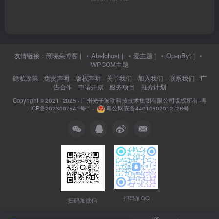
友情链接：
薇晓朵博客
|
Abelohost
|
爱主题
|
OpenByt
|
WPCOM主题
隐私政策
· 免责声明
· 版权声明
· 关于我们
· 加入我们
· 联系我们
· 广
告合作
· 申请开票
· 服务项目
· 推介计划
Copyright © 2021- 2025 ·
广州光子波动科技技术集团有限公司版权所有
·
粤
ICP备2023007541号-1
·
粤公网安备44010602012728号
扫码加QQ
扫码加微信
109