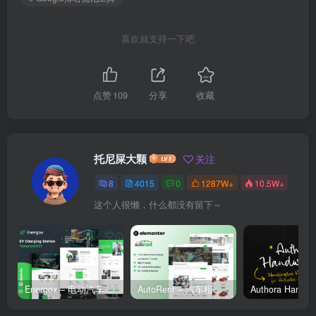
喜欢就支持一下吧
点赞
109
分享
收藏
托尼屎大颗
关注
8
4015
0
1287W+
10.5W+
这个人很懒，什么都没有留下～
Energox – 电动汽车充电站 Elementor 模板套件
AutoRent – 汽车租赁服务 Elementor 模板套件