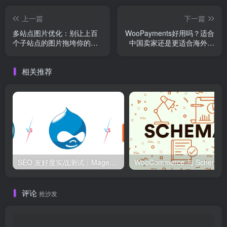
上一篇
下一篇
多站点图片优化：别让上百
WooPayments好用吗？适合
个子站点的图片拖垮你的服
中国卖家还是更适合海外独
务器
立站？
相关推荐
SEO 友好度实战测试：Magento、WordPress、Drupal 在核心 SEO 要素上的表现对比
WooCommerce 与 S
评论
抢沙发