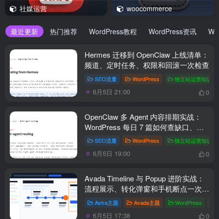
社媒运营
woocommerce
最近更新
热门推荐
WordPress教程
WordPress资讯
Wo
Hermes 迁移到 OpenClaw 上线清单：
频道、定时任务、权限和回滚一次检查
SEO流量
WordPress
独立站运营知识点
6月5日 21:00
0
OpenClaw 多 Agent 内容排期实战：
WordPress 每日 7 篇如何查缺口、补
空位和防漏发
SEO流量
WordPress
独立站运营知识点
6月5日 19:00
0
Avada Timeline 与 Popup 进阶实战：
流程展示、转化弹窗和手机断点一次理
顺
Astra主题
Avada主题
WordPress
# A
6月5日 17:38
0