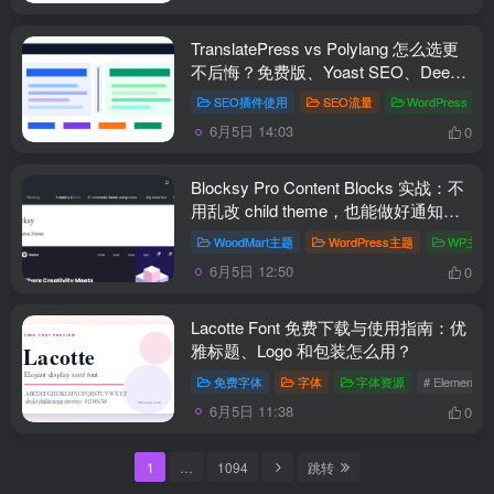
TranslatePress vs Polylang 怎么选更
不后悔？免费版、Yoast SEO、DeepL
一次讲清
SEO插件使用
SEO流量
WordPress
#
6月5日 14:03
0
Blocksy Pro Content Blocks 实战：不
用乱改 child theme，也能做好通知条
和商品页模块
WoodMart主题
WordPress主题
WP主题
6月5日 12:50
0
Lacotte Font 免费下载与使用指南：优
雅标题、Logo 和包装怎么用？
免费字体
字体
字体资源
# Elemento
6月5日 11:38
0
1
…
1094
跳转