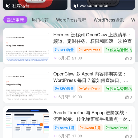
社媒运营
woocommerce
最近更新
热门推荐
WordPress教程
WordPress资讯
Wo
Hermes 迁移到 OpenClaw 上线清单：
频道、定时任务、权限和回滚一次检查
SEO流量
WordPress
独立站运营知识点
6月5日 21:00
0
OpenClaw 多 Agent 内容排期实战：
WordPress 每日 7 篇如何查缺口、补
空位和防漏发
SEO流量
WordPress
独立站运营知识点
6月5日 19:00
0
Avada Timeline 与 Popup 进阶实战：
流程展示、转化弹窗和手机断点一次理
顺
Astra主题
Avada主题
WordPress
# A
6月5日 17:38
0