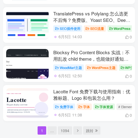
TranslatePress vs Polylang 怎么选更
不后悔？免费版、Yoast SEO、DeepL
一次讲清
SEO插件使用
SEO流量
WordPress
#
6月5日 14:03
0
Blocksy Pro Content Blocks 实战：不
用乱改 child theme，也能做好通知条
和商品页模块
WoodMart主题
WordPress主题
WP主题
6月5日 12:50
0
Lacotte Font 免费下载与使用指南：优
雅标题、Logo 和包装怎么用？
免费字体
字体
字体资源
# Elemento
6月5日 11:38
0
1
…
1094
跳转