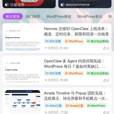
社媒运营
woocommerce
最近更新
热门推荐
WordPress教程
WordPress资讯
Wo
Hermes 迁移到 OpenClaw 上线清单：
频道、定时任务、权限和回滚一次检查
SEO流量
WordPress
独立站运营知识点
6月5日 21:00
0
OpenClaw 多 Agent 内容排期实战：
WordPress 每日 7 篇如何查缺口、补
空位和防漏发
SEO流量
WordPress
独立站运营知识点
6月5日 19:00
0
Avada Timeline 与 Popup 进阶实战：
流程展示、转化弹窗和手机断点一次理
顺
Astra主题
Avada主题
WordPress
# A
6月5日 17:38
0