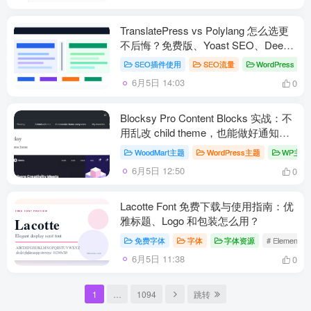
TranslatePress vs Polylang 怎么选更
不后悔？免费版、Yoast SEO、DeepL
一次讲清
SEO插件使用
SEO流量
WordPress
#
6月5日 14:03
0
Blocksy Pro Content Blocks 实战：不
用乱改 child theme，也能做好通知条
和商品页模块
WoodMart主题
WordPress主题
WP主题
6月5日 12:50
0
Lacotte Font 免费下载与使用指南：优
雅标题、Logo 和包装怎么用？
免费字体
字体
字体资源
# Elemento
6月5日 11:38
0
1
…
1094
跳转