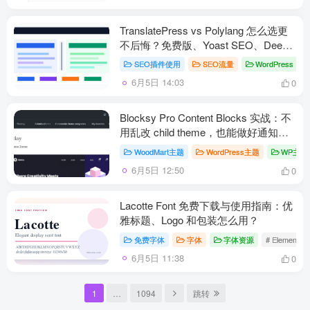
TranslatePress vs Polylang 怎么选更
不后悔？免费版、Yoast SEO、DeepL
一次讲清
SEO插件使用
SEO流量
WordPress
#
6月5日 14:03
0
Blocksy Pro Content Blocks 实战：不
用乱改 child theme，也能做好通知条
和商品页模块
WoodMart主题
WordPress主题
WP主题
6月5日 12:50
0
Lacotte Font 免费下载与使用指南：优
雅标题、Logo 和包装怎么用？
免费字体
字体
字体资源
# Elemento
6月5日 11:38
0
1
…
1094
跳转