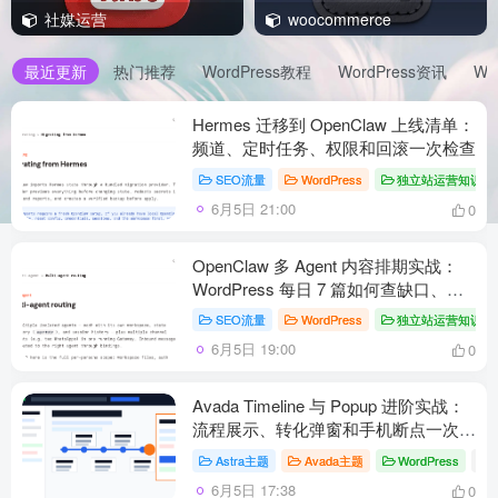
社媒运营
woocommerce
最近更新
热门推荐
WordPress教程
WordPress资讯
Wo
Hermes 迁移到 OpenClaw 上线清单：
频道、定时任务、权限和回滚一次检查
SEO流量
WordPress
独立站运营知识点
6月5日 21:00
0
OpenClaw 多 Agent 内容排期实战：
WordPress 每日 7 篇如何查缺口、补
空位和防漏发
SEO流量
WordPress
独立站运营知识点
6月5日 19:00
0
Avada Timeline 与 Popup 进阶实战：
流程展示、转化弹窗和手机断点一次理
顺
Astra主题
Avada主题
WordPress
# A
6月5日 17:38
0