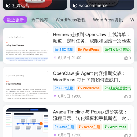
社媒运营
woocommerce
最近更新
热门推荐
WordPress教程
WordPress资讯
Wo
Hermes 迁移到 OpenClaw 上线清单：
频道、定时任务、权限和回滚一次检查
SEO流量
WordPress
独立站运营知识点
6月5日 21:00
0
OpenClaw 多 Agent 内容排期实战：
WordPress 每日 7 篇如何查缺口、补
空位和防漏发
SEO流量
WordPress
独立站运营知识点
6月5日 19:00
0
Avada Timeline 与 Popup 进阶实战：
流程展示、转化弹窗和手机断点一次理
顺
Astra主题
Avada主题
WordPress
# A
6月5日 17:38
0