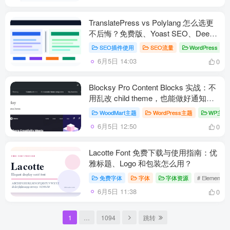
TranslatePress vs Polylang 怎么选更
不后悔？免费版、Yoast SEO、DeepL
一次讲清
SEO插件使用
SEO流量
WordPress
#
6月5日 14:03
0
Blocksy Pro Content Blocks 实战：不
用乱改 child theme，也能做好通知条
和商品页模块
WoodMart主题
WordPress主题
WP主题
6月5日 12:50
0
Lacotte Font 免费下载与使用指南：优
雅标题、Logo 和包装怎么用？
免费字体
字体
字体资源
# Elemento
6月5日 11:38
0
1
…
1094
跳转