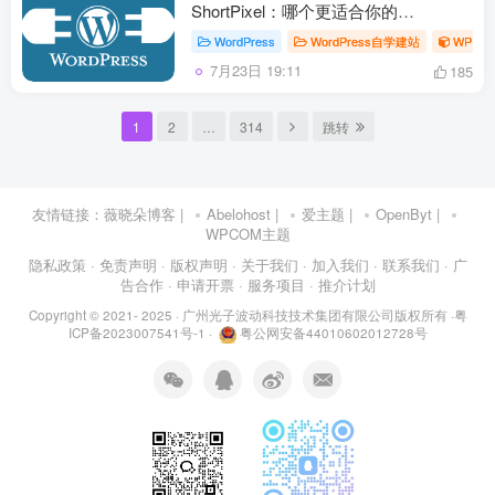
ShortPixel：哪个更适合你的
WordPress 网站？
WordPress
WordPress自学建站
WP自
7月23日 19:11
185
1
2
…
314
跳转
友情链接：
薇晓朵博客
|
Abelohost
|
爱主题
|
OpenByt
|
WPCOM主题
隐私政策
· 免责声明
· 版权声明
· 关于我们
· 加入我们
· 联系我们
· 广
告合作
· 申请开票
· 服务项目
· 推介计划
Copyright © 2021- 2025 ·
广州光子波动科技技术集团有限公司版权所有
·
粤
ICP备2023007541号-1
·
粤公网安备44010602012728号