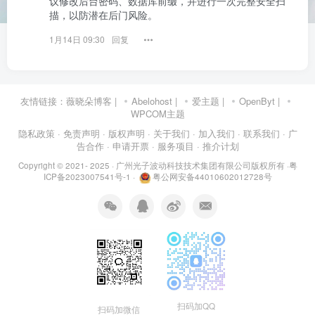
议修改后台密码、数据库前缀，并进行一次完整安全扫
描，以防潜在后门风险。
1月14日 09:30
回复
友情链接：
薇晓朵博客
|
Abelohost
|
爱主题
|
OpenByt
|
WPCOM主题
隐私政策
· 免责声明
· 版权声明
· 关于我们
· 加入我们
· 联系我们
· 广
告合作
· 申请开票
· 服务项目
· 推介计划
Copyright © 2021- 2025 ·
广州光子波动科技技术集团有限公司版权所有
·
粤
ICP备2023007541号-1
·
粤公网安备44010602012728号
扫码加QQ
扫码加微信