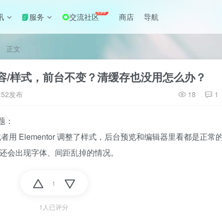
+99
讯
服务
交流社区
商店
导航
正文
新了内容/样式，前台不变？清缓存也没用怎么办？
:52发布
18
1
题：
，或者用 Elementor 调整了样式，后台预览和编辑器里看都是正常
还会出现字体、间距乱掉的情况。
1
1人已评分