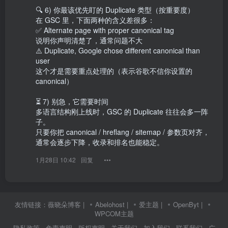
🔍 6) 你最该优先盯的 Duplicate 类型（按重要度）

在 GSC 里，下面两种的含义差很多：

✅ Alternate page with proper canonical tag

说明你声明清楚了，通常问题不大

⚠️ Duplicate, Google chose different canonical than 
user

这个才是需要重点处理的（表示谷歌不信你设置的 
canonical）

⏳ 7) 别急，它需要时间

多语言结构刚上线时，GSC 的 Duplicate 往往会多一阵
子。

只要你把 canonical / hreflang / sitemap / 参数页对齐，
通常会逐步下降，收录和排名也能稳定。
1月28日 10:42
回复
友情链接：
薇晓朵博客
|
Abelohost
|
爱主题
|
OpenByt
|
WPCOM主题
隐私政策
· 免责声明
· 版权声明
· 关于我们
· 加入我们
· 联系我们
· 广