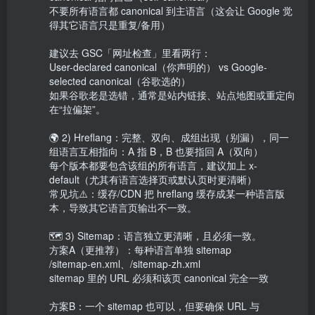
不要所有语言都 canonical 到主语言（这会让 Google 觉
得其它语言只是重复/备用）

建议去 GSC「网址检查」里看两行：

User-declared canonical（你声明的） vs Google-
selected canonical（谷歌选的）

如果谷歌老是选错，通常是站内链接、站点地图或重定向
在“拉偏架”。

🌍 2) Hreflang：完整、双向、成组出现（别漏），同一
组语言互相指向：A 指 B，B 也要指回 A（双向）

每个版本都要包含该组的所有语言，建议加上 x-
default（尤其有语言选择页或默认页时更清晰）

常见坑⚠️：缓存/CDN 把 hreflang 缓存成某一种语言版
本，导致其它语言页输出不一致。

🗺️ 3) Sitemap：语言独立更清晰，且必须一致。

方案A（更推荐）：每种语言单独 sitemap

/sitemap-en.xml、/sitemap-zh.xml

sitemap 里的 URL 必须和该页 canonical 完全一致

方案B：一个 sitemap 也可以，但要确保 URL 与 