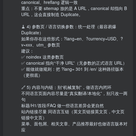
canonical、hreflang 逻辑一致

重点：不要 sitemap 放的是 A URL，canonical 却指向 B 
URL，这会直接制造 Duplicate。

🧹 4) 参数页 / 语言切换参数：统一处理（最容易爆 
Duplicate）

如果你存在这些形式：?lang=en、?currency=USD、?
v=xxx、utm_ 参数页

建议：

✅ noindex 这类参数页

✅ canonical 指向“干净 URL”（无参数的正式语言 URL）

✅ 能做就做规则：把 ?lang= 301 到 /en/ 这种路径版本
（更彻底）

🔗 5) 内容与内链：别“机械复制”，做语言内闭环

不同语言页面内容尽量是“真实翻译/本地化”，别只改一两
句

标题/H1/首段/FAQ 做一些语言差异会更自然

站内链接尽量 同语言互链（英文页链接英文页，中文页
链接中文页）

菜单、面包屑、相关文章、产品推荐最好也做语言版本对
应
