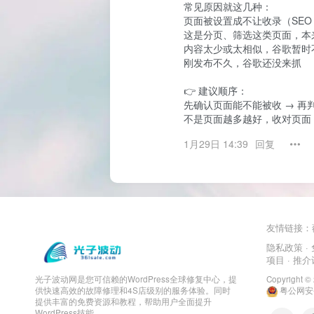
常见原因就这几种：

页面被设置成不让收录（SEO 
这是分页、筛选这类页面，本
内容太少或太相似，谷歌暂时不
刚发布不久，谷歌还没来抓

👉 建议顺序：

先确认页面能不能被收 → 再判
不是页面越多越好，收对页面
1月29日 14:39
回复
友情链接：
隐私政策
·
项目
· 推
Copyright ©
光子波动网是您可信赖的WordPress全球修复中心，提
粤公网安备4
供快速高效的故障修理和4S店级别的服务体验。同时
提供丰富的免费资源和教程，帮助用户全面提升
WordPress技能。