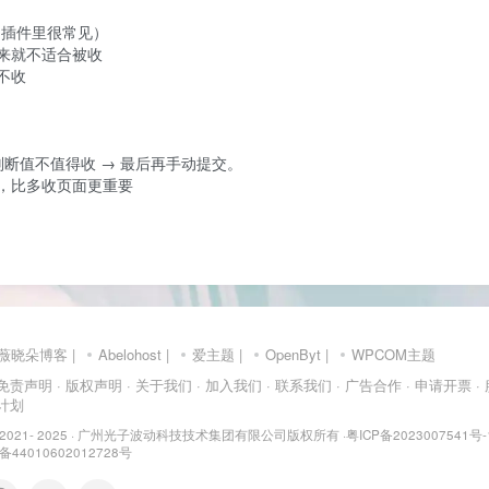
插件里很常见）

来就不适合被收

收

断值不值得收 → 最后再手动提交。

，比多收页面更重要
薇晓朵博客
|
Abelohost
|
爱主题
|
OpenByt
|
WPCOM主题
 免责声明
· 版权声明
· 关于我们
· 加入我们
· 联系我们
· 广告合作
· 申请开票
·
介计划
 2021- 2025 ·
广州光子波动科技技术集团有限公司版权所有
·
粤ICP备2023007541号-
4010602012728号