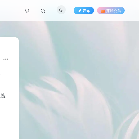
发布
开通会员
询，
但搜