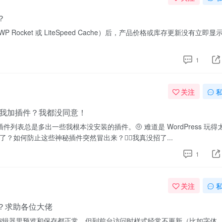
？
P Rocket 或 LiteSpeed Cache）后，产品价格或库存更新没有立即显
1
关注
偷给我加插件？我都没同意！
的插件列表总是多出一些我根本没安装的插件。🤨 难道是 WordPress 玩得
何防止这些神秘插件突然冒出来？🕵️‍♂️我真没招了...
1
关注
么办？求助各位大佬
 上编辑页面，编辑器里预览和保存都正常，但到前台访问时样式经常不更新（比如字体