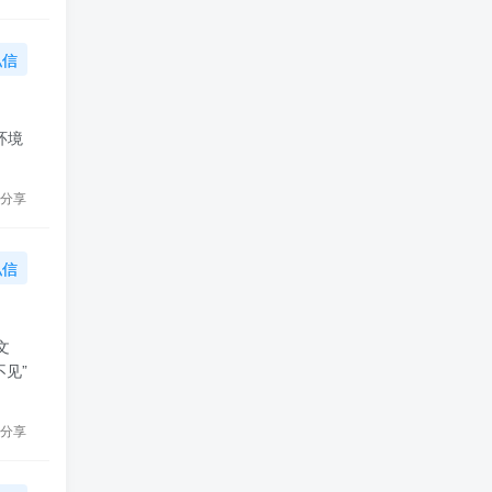
私信
环境
分享
私信
文
见”
分享