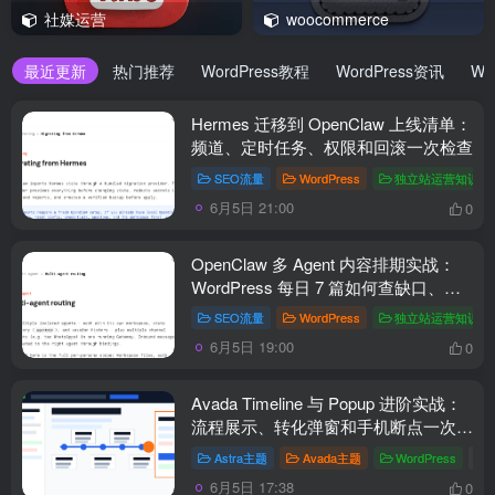
社媒运营
woocommerce
最近更新
热门推荐
WordPress教程
WordPress资讯
Wo
Hermes 迁移到 OpenClaw 上线清单：
频道、定时任务、权限和回滚一次检查
SEO流量
WordPress
独立站运营知识点
6月5日 21:00
0
OpenClaw 多 Agent 内容排期实战：
WordPress 每日 7 篇如何查缺口、补
空位和防漏发
SEO流量
WordPress
独立站运营知识点
6月5日 19:00
0
Avada Timeline 与 Popup 进阶实战：
流程展示、转化弹窗和手机断点一次理
顺
Astra主题
Avada主题
WordPress
# A
6月5日 17:38
0