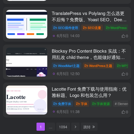
TranslatePress vs Polylang 怎么选更
不后悔？免费版、Yoast SEO、DeepL
一次讲清
SEO插件使用
SEO流量
WordPress
#
6月5日 14:03
0
Blocksy Pro Content Blocks 实战：不
用乱改 child theme，也能做好通知条
和商品页模块
WoodMart主题
WordPress主题
WP主题
6月5日 12:50
0
Lacotte Font 免费下载与使用指南：优
雅标题、Logo 和包装怎么用？
免费字体
字体
字体资源
# Elemento
6月5日 11:38
0
1
…
1094
跳转