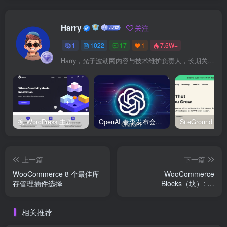
Harry
关注
1
1022
17
1
7.5W+
Harry，光子波动网内容与技术维护负责人，长期关注 WordPress、Elementor、WooCommerce、网站报错修复、性能优化、SEO 内容排期与结构化数据优化。擅长把复杂的网站故障拆成可执行的排查步骤，并持续维护 361sale.com 的 WordPress 实战教程知识库。
换 WordPress 主题前先看这份清单：Kadence、Blocksy Pro 与 WoodMart 的实操配置教程
OpenAI 春季发布会：全新 GPT-4o 多模态模型发布，实时互动及免费用户升级全面开启
上一篇
下一篇
WooCommerce 8 个最佳库
WooCommerce
存管理插件选择
Blocks（块）: 将
WooCommerce 功能添加到
WordPress 网站
相关推荐