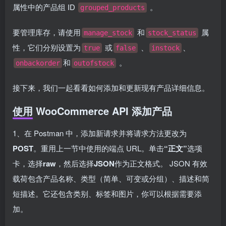
属性中的产品组 ID
。
grouped_products
要管理库存，请使用
和
属
manage_stock
stock_status
性，它们分别设置为
或
、
、
true
false
instock
和
。
onbackorder
outofstock
接下来，我们一起看看如何添加和更新现有产品详细信息。
使用 WooCommerce API 添加产品
1、在 Postman 中，添加新请求并将请求方法更改为
POST
。重用上一节中使用的端点 URL。单击
“正文”
选项
卡，选择
raw
，然后选择
JSON
作为正文格式。 JSON 有效
载荷包含产品名称、类型（简单、可变或分组）、描述和简
短描述。它还包含类别、标签和图片，你可以根据需要添
加。