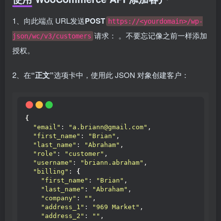
1、向此端点 URL发送
POST
https://<yourdomain>/wp-
请求： 。不要忘记像之前一样添加
json/wc/v3/customers
授权。
2、在
“正文”
选项卡中，使用此 JSON 对象创建客户：
{
"email"
: 
"a.briann@gmail.com"
,
"first_name"
: 
"Brian"
,
"last_name"
: 
"Abraham"
,
"role"
: 
"customer"
,
"username"
: 
"briann.abraham"
,
"billing"
: 
{
"first_name"
: 
"Brian"
,
"last_name"
: 
"Abraham"
,
"company"
: 
""
,
"address_1"
: 
"969 Market"
,
"address_2"
: 
""
,