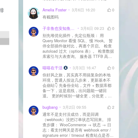
通常需要一点时间，排名会慢慢出来
排
Amelia Foster
3月6日 16:20
0
有截图吗
子非鱼也安知鱼之乐
3月6日 09:23
0
别先堆优化插件，先定位瓶颈： 用
Query Monitor 看慢 SQL、慢 Hook。 暂
停全部插件做对比，再逐个开启。 检查
autoload 过大（options 表）。 检查数据
库索引与大表查询。 服务器 TTFB 高就
先处理主机/数据库性能。
嘻嘻在干活
3月3日 16:47
0
你好风之旅，其实真不用搞复杂的本地
环境，普通人按这几步来，更新基本不
会崩站👇 先备份全站，文件 + 数据库都
备一下，这是底线，出问题能一键回
退。 更的时候别一键全更，分批更，先
更不重要的插件，再更核心的。 更新完
立刻清缓存，去前台检查首页、文章
bugbang
3月2日 09:55
2
页、按钮、表单这些关键位置。 最好再
通常不是支付没成功，而是回调
装个支持版本回滚的插件，万一崩了，
（webhook）没把订单状态写回来。 排
一秒切回旧版。 总结来说：先备份、分
查步骤： WooCommerce → 状态 → 日
批更、更完查、留退路，稳得很✅😎希望
志：看支付网关是否有 webhook error /
能帮到你
signature error / timeout 检查站点是否被