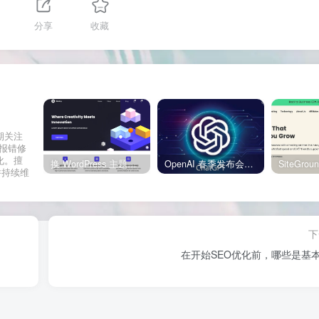
分享
收藏
期关注
网站报错修
化。擅
换 WordPress 主题前先看这份清单：Kadence、Blocksy Pro 与 WoodMart 的实操配置教程
OpenAI 春季发布会：全新 GPT-4o 多模态模型发布，实时互动及免费用户升级全面开启
并持续维
。
下
在开始SEO优化前，哪些是基