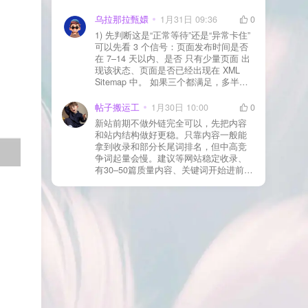
WAF 拦截（Cloudflare、宝塔防火墙、安
全插件） 检查是否启用了“缓存结账页/接
乌拉那拉甄嬛
1月31日 09:36
0
口路径”（结账页和回调接口不应缓存）
1) 先判断这是“正常等待”还是“异常卡住”
看服务器错误日志是否有 500/致命错误
可以先看 3 个信号：页面发布时间是否
导致回调执行中断 解决方案： 放行 wp-
在 7–14 天以内、是否 只有少量页面 出
json、wc-api、支付网关回调 URL（按网
现该状态、页面是否已经出现在 XML
关文档配置） 关闭结账页的缓存与 JS
Sitemap 中。 如果三个都满足，多半属
合并压缩测试一次 若使用 Cloudflare：
于正常爬取与评估阶段，不需要立刻动
为回调 URL 设置 不挑战、不拦截 的规
手。 2) 什么情况下“等”是没用的？ 以下
帖子搬运工
1月30日 10:00
0
则
情况基本不会靠时间自动解决：页面几
新站前期不做外链完全可以，先把内容
乎没有内链（孤立页）、内容与站内已
和站内结构做好更稳。只靠内容一般能
有页面高度相似、canonical 指向了别的
拿到收录和部分长尾词排名，但中高竞
URL、同一主题短时间发布太多相似文
争词起量会慢。建议等网站稳定收录、
章。 这种情况下，Google 已经抓取，但
有30–50篇质量内容、关键词开始进前
判断“当前不值得进入索引”。 3) 最有效
20/30后，再少量做外链，优先品牌词/裸
的人工干预方式（不折腾） 优先做这 3
链/引用型，别一上来追数量。👍
件事：加内链、从相关旧文章或栏目页
链接到该页面、增强首屏信息密度 前 2–
3 段直接回答用户问题，避免铺垫太多，
确认 canonical 为自指，避免被判定为重
复页，做完再去 GSC 请求重新编入索引
即可。 4) 什么“干预动作”反而容易适得
其反？ 不太推荐：频繁删除重发、连续
多次点“请求编入索引”、为了收录强行堆
关键词、随意改 URL 或标题 这些操作会
让 Google 重新评估页面稳定性，反而拖