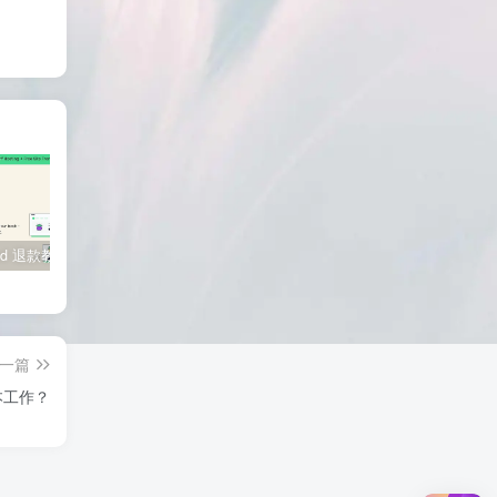
慢收录。 5) 一个实用判断标准 如果一篇
文章：已被抓取、没有 noindex / robots
问题、有至少 1–2 条相关内链、内容明
显解决了一个独立问题，那它 是否被收
录，只是时间问题，不是插件问题。
SiteGround 退款教程：如何获取30天无理由退款服务
WordPress 登录后一直跳回登录页？先别急着重装，按这个顺序排查更快
YouTube 广告分成机制详解：播放量如何影响收入？
一篇
本工作？