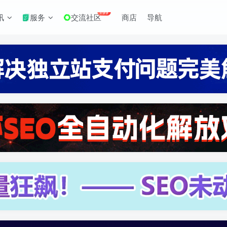
+99
讯
服务
交流社区
商店
导航