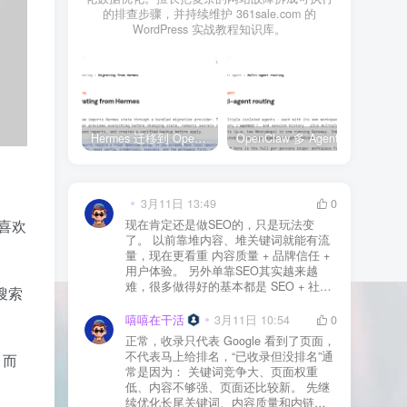
的排查步骤，并持续维护 361sale.com 的
WordPress 实战教程知识库。
Hermes 迁移到 OpenClaw 上线清单：频道、定时任务、权限和回滚一次检查
OpenClaw 多 Agent 内容排期实战：WordPress 每日 7 篇如何查缺口、补空位和防漏发
3月11日 13:49
0
喜欢
现在肯定还是做SEO的，只是玩法变
了。 以前靠堆内容、堆关键词就能有流
量，现在更看重 内容质量 + 品牌信任 +
用户体验。 另外单靠SEO其实越来越
难，很多做得好的基本都是 SEO + 社媒
搜索
+ 内容营销 + 私域转化 一起做。 SEO本
质还是一个长期获客渠道，但不能再当
嘻嘻在干活
3月11日 10:54
0
成唯一渠道了。
正常，收录只代表 Google 看到了页面，
不代表马上给排名，“已收录但没排名”通
，而
常是因为： 关键词竞争大、页面权重
低、内容不够强、页面还比较新。 先继
续优化长尾关键词、内容质量和内链，