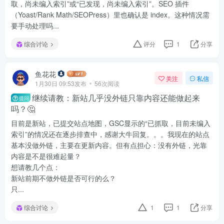
取，尚未编入索引”或“已发现，尚未编入索引”。SEO 插件
（Yoast/Rank Math/SEOPress）里也确认是 index。这种情况需
要手动处理吗...
综合讨论
评分
1
分享
鱼花花
关注
私信
1月30日 09:53发布
56次阅读
继续请教：新站几乎没外链只靠内容还能做起来
提问
吗？🤔
目前是新站，已提交站点地图，GSC显示的“已抓取，目前未编入
索引”的情况还在逐步排查中，感谢大牛回复。。。我现在的站点
基本没做外链，主要在更新内容。但有点担心：没有外链，光靠
内容是不是很难起量？
想请教几个点：
新站前期不做外链是否可行的么？
只...
综合讨论
1
1
分享