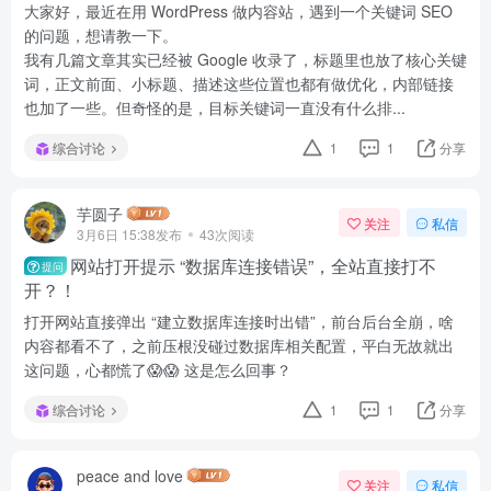
大家好，最近在用 WordPress 做内容站，遇到一个关键词 SEO
的问题，想请教一下。
我有几篇文章其实已经被 Google 收录了，标题里也放了核心关键
词，正文前面、小标题、描述这些位置也都有做优化，内部链接
也加了一些。但奇怪的是，目标关键词一直没有什么排...
综合讨论
1
1
分享
芋圆子
关注
私信
3月6日 15:38发布
43次阅读
网站打开提示 “数据库连接错误”，全站直接打不
提问
开？！
打开网站直接弹出 “建立数据库连接时出错”，前台后台全崩，啥
内容都看不了，之前压根没碰过数据库相关配置，平白无故就出
这问题，心都慌了😱😱 这是怎么回事？
综合讨论
1
1
分享
peace and love
关注
私信