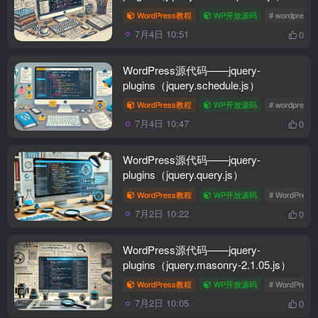
WordPress教程
WP开放源码
# wordpres
7月4日 10:51
0
WordPress源代码——jquery-
plugins（jquery.schedule.js）
WordPress教程
WP开放源码
# wordpres
7月4日 10:47
0
WordPress源代码——jquery-
plugins（jquery.query.js）
WordPress教程
WP开放源码
# WordPres
7月2日 10:22
0
WordPress源代码——jquery-
plugins（jquery.masonry-2.1.05.js）
WordPress教程
WP开放源码
# WordPres
7月2日 10:05
0