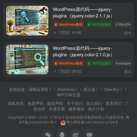
WordPress源代码——jquery-
plugins（jquery.color-2.1.1.js）
WordPress教程
WP开放源码
# WordPres
7月2日 10:00
0
WordPress源代码——jquery-
plugins（jquery.color-2.1.0.js）
WordPress教程
WP开放源码
# wordpres
7月2日 09:52
0
友情链接：
薇晓朵博客
|
Abelohost
|
爱主题
|
OpenByt
|
WPCOM主题
隐私政策
· 免责声明
· 版权声明
· 关于我们
· 加入我们
· 联系我们
· 广
告合作
· 申请开票
· 服务项目
· 推介计划
Copyright © 2021- 2025 ·
广州光子波动科技技术集团有限公司版权所有
·
粤
ICP备2023007541号-1
·
粤公网安备44010602012728号