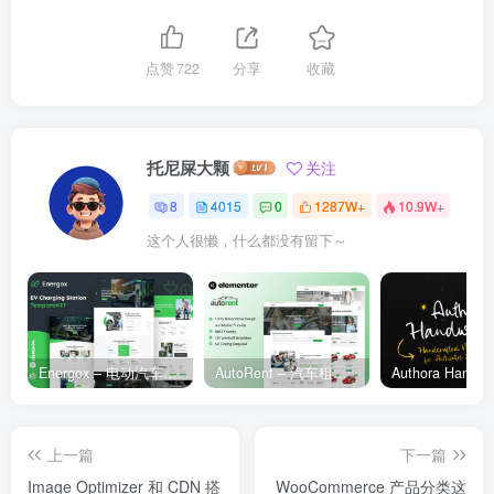
点赞
722
分享
收藏
托尼屎大颗
关注
8
4015
0
1287W+
10.9W+
这个人很懒，什么都没有留下～
Energox – 电动汽车充电站 Elementor 模板套件
AutoRent – 汽车租赁服务 Elementor 模板套件
上一篇
下一篇
Image Optimizer 和 CDN 搭
WooCommerce 产品分类这