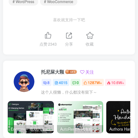
# WordPress
# WooCommerce
喜欢就支持一下吧
点赞
2343
分享
收藏
托尼屎大颗
关注
8
4015
0
1287W+
10.6W+
这个人很懒，什么都没有留下～
Energox – 电动汽车充电站 Elementor 模板套件
AutoRent – 汽车租赁服务 Elementor 模板套件