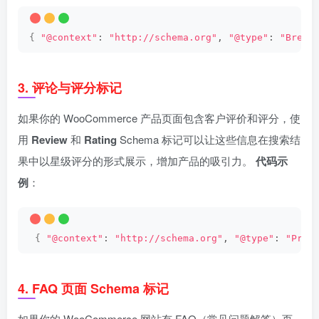
{
"@context"
: 
"http://schema.org"
, 
"@type"
: 
"Bread
3.
评论与评分标记
如果你的 WooCommerce 产品页面包含客户评价和评分，使
用
Review
和
Rating
Schema 标记可以让这些信息在搜索结
果中以星级评分的形式展示，增加产品的吸引力。
代码示
例
：
{
"@context"
: 
"http://schema.org"
, 
"@type"
: 
"Prod
4.
FAQ 页面 Schema 标记
如果你的 WooCommerce 网站有 FAQ（常见问题解答）页