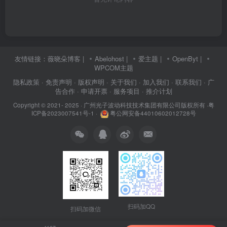
友情链接：
薇晓朵博客
|
Abelohost
|
爱主题
|
OpenByt
|
WPCOM主题
隐私政策
· 免责声明
· 版权声明
· 关于我们
· 加入我们
· 联系我们
· 广
告合作
· 申请开票
· 服务项目
· 推介计划
Copyright © 2021- 2025 ·
广州光子波动科技技术集团有限公司版权所有
·
粤
ICP备2023007541号-1
·
粤公网安备44010602012728号
扫码加QQ
扫码加微信