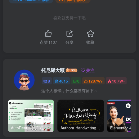
喜欢就支持一下吧
点赞
1107
分享
收藏
托尼屎大颗
关注
8
4015
0
1287W+
10.7W+
这个人很懒，什么都没有留下～
AutoRent – 汽车租赁服务 Elementor 模板套件
Authora Handwriting – 手写字体