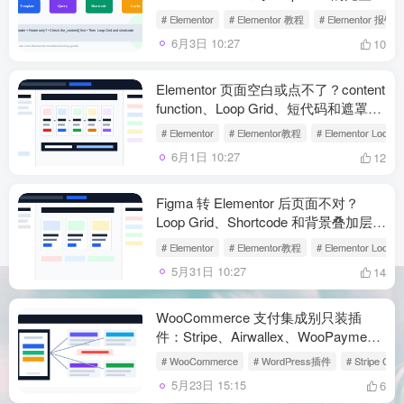
查顺序
# Elementor
# Elementor 教程
# Elementor 报错
6月3日 10:27
10
Elementor 页面空白或点不了？content
function、Loop Grid、短代码和遮罩层
逐项排查
# Elementor
# Elementor教程
# Elementor Loop G
6月1日 10:27
12
Figma 转 Elementor 后页面不对？
Loop Grid、Shortcode 和背景叠加层这
样收尾
# Elementor
# Elementor教程
# Elementor Loop G
5月31日 10:27
14
WooCommerce 支付集成别只装插
件：Stripe、Airwallex、WooPayments
配置与排错清单
# WooCommerce
# WordPress插件
# Stripe Con
5月23日 15:15
6