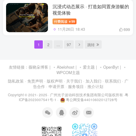
沉浸式动态展示 · 打造如同置身游艇的
视觉体验
付费阅读
99
￥
11月26日 18:43
699
1
2
…
97
跳转
友情链接：
薇晓朵博客
|
Abelohost
|
爱主题
|
OpenByt
|
WPCOM主题
隐私政策
· 免责声明
· 版权声明
· 关于我们
· 加入我们
· 联系我们
· 广
告合作
· 申请开票
· 服务项目
· 推介计划
Copyright © 2021- 2025 ·
广州光子波动科技技术集团有限公司版权所有
·
粤
ICP备2023007541号-1
·
粤公网安备44010602012728号