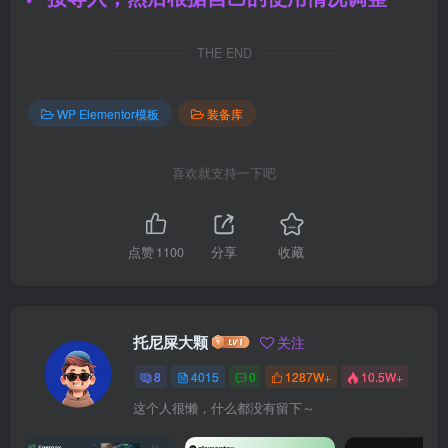
THE END
WP Elementor模板
装备库
喜欢就支持一下吧
点赞
1100
分享
收藏
托尼屎大颗
关注
8
4015
0
1287W+
10.5W+
这个人很懒，什么都没有留下～