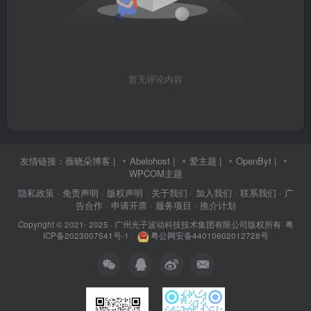
暂无评论内容
友情链接：
薇晓朵博客
|
Abelohost
|
爱主题
|
OpenByt
|
WPCOM主题
隐私政策
· 免责声明
· 版权声明
· 关于我们
· 加入我们
· 联系我们
· 广
告合作
· 申请开票
· 服务项目
· 推介计划
Copyright © 2021- 2025 ·
广州光子波动科技技术集团有限公司版权所有
·
粤
ICP备2023007541号-1
·
粤公网安备44010602012728号