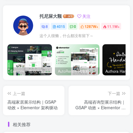
托尼屎大颗
关注
8
4015
0
1287W+
11.1W+
这个人很懒，什么都没有留下～
Energox – 电动汽车充电站 Elementor 模板套件
AutoRent – 汽车租赁服务 Elementor 模板套件
上一篇
下一篇
高端家居展示结构｜GSAP
高端咨询型展示结构｜
动效 × Elementor 架构驱动
GSAP 动效 × Elementor 商
务布局
相关推荐