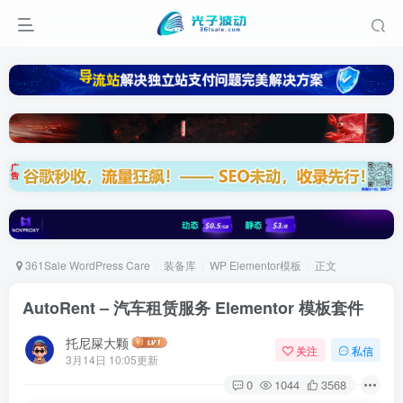
361Sale WordPress Care
装备库
WP Elementor模板
正文
AutoRent – 汽车租赁服务 Elementor 模板套件
托尼屎大颗
关注
私信
3月14日 10:05更新
0
1044
3568