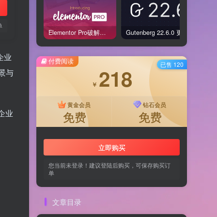
单
Elementor Pro破解版还能用吗？2026年常见风险与后果盘点
Gutenberg 22.6.0 更新解读：图标块转正、媒体处理增强，编辑器继续走向成熟
企业
付费阅读
已售 120
218
景与
￥
黄金会员
钻石会员
企业
免费
免费
立即购买
您当前未登录！建议登陆后购买，可保存购买订
单
文章目录