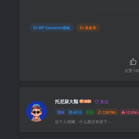
WP Elementor模板
装备库
点赞
13
托尼屎大颗
关注
8
4015
0
1287W+
10.5W+
这个人很懒，什么都没有留下～