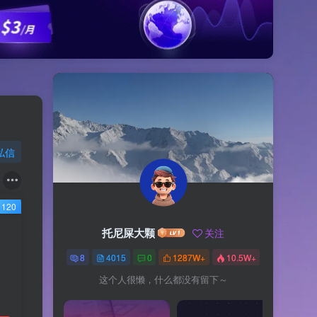
私信
120
托尼屎大颗
关注
8
4015
0
1287W+
10.5W+
这个人很懒，什么都没有留下～