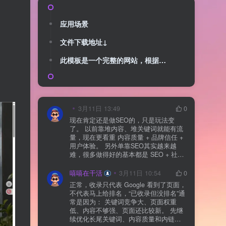
应用场景
文件下载地址↓
此模板是一个完整的网站，根据自己的需求去选择，建议新手使用完整版压缩包直接导入，然后根据自己的使用情况调整
3月11日 13:49
0
现在肯定还是做SEO的，只是玩法变
了。 以前靠堆内容、堆关键词就能有流
量，现在更看重 内容质量 + 品牌信任 +
用户体验。 另外单靠SEO其实越来越
难，很多做得好的基本都是 SEO + 社媒
+ 内容营销 + 私域转化 一起做。 SEO本
质还是一个长期获客渠道，但不能再当
嘻嘻在干活
3月11日 10:54
0
成唯一渠道了。
正常，收录只代表 Google 看到了页面，
不代表马上给排名，“已收录但没排名”通
常是因为： 关键词竞争大、页面权重
低、内容不够强、页面还比较新。 先继
续优化长尾关键词、内容质量和内链，