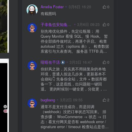
通常需要一点时间，排名会慢慢出来
Amelia Foster
3月6日 16:20
0
有截图吗
子非鱼也安知鱼之乐
3月6日 09:23
0
别先堆优化插件，先定位瓶颈： 用
Query Monitor 看慢 SQL、慢 Hook。 暂
停全部插件做对比，再逐个开启。 检查
autoload 过大（options 表）。 检查数据
库索引与大表查询。 服务器 TTFB 高就
先处理主机/数据库性能。
嘻嘻在干活
3月3日 16:47
0
你好风之旅，其实真不用搞复杂的本地
环境，普通人按这几步来，更新基本不
会崩站👇 先备份全站，文件 + 数据库都
备一下，这是底线，出问题能一键回
退。 更的时候别一键全更，分批更，先
更不重要的插件，再更核心的。 更新完
立刻清缓存，去前台检查首页、文章
bugbang
3月2日 09:55
2
页、按钮、表单这些关键位置。 最好再
通常不是支付没成功，而是回调
装个支持版本回滚的插件，万一崩了，
（webhook）没把订单状态写回来。 排
一秒切回旧版。 总结来说：先备份、分
查步骤： WooCommerce → 状态 → 日
批更、更完查、留退路，稳得很✅😎希望
志：看支付网关是否有 webhook error /
能帮到你
signature error / timeout 检查站点是否被
WAF 拦截（Cloudflare、宝塔防火墙、安