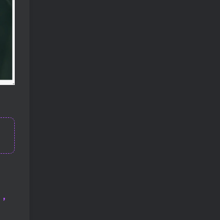
慢收录。 5) 一个实用判断标准 如果一篇
文章：已被抓取、没有 noindex / robots
问题、有至少 1–2 条相关内链、内容明
显解决了一个独立问题，那它 是否被收
录，只是时间问题，不是插件问题。
，