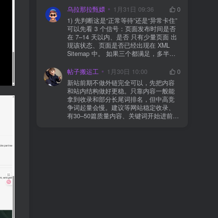
全插件） 检查是否启用了“缓存结账页/接
乌拉那拉甄嬛
1月31日 09:36
0
口路径”（结账页和回调接口不应缓存）
1) 先判断这是“正常等待”还是“异常卡住”
看服务器错误日志是否有 500/致命错误
可以先看 3 个信号：页面发布时间是否
导致回调执行中断 解决方案： 放行 wp-
在 7–14 天以内、是否 只有少量页面 出
json、wc-api、支付网关回调 URL（按网
现该状态、页面是否已经出现在 XML
关文档配置） 关闭结账页的缓存与 JS
Sitemap 中。 如果三个都满足，多半属
合并压缩测试一次 若使用 Cloudflare：
于正常爬取与评估阶段，不需要立刻动
为回调 URL 设置 不挑战、不拦截 的规
手。 2) 什么情况下“等”是没用的？ 以下
帖子搬运工
1月30日 10:00
0
则
情况基本不会靠时间自动解决：页面几
新站前期不做外链完全可以，先把内容
乎没有内链（孤立页）、内容与站内已
和站内结构做好更稳。只靠内容一般能
有页面高度相似、canonical 指向了别的
拿到收录和部分长尾词排名，但中高竞
URL、同一主题短时间发布太多相似文
争词起量会慢。建议等网站稳定收录、
章。 这种情况下，Google 已经抓取，但
有30–50篇质量内容、关键词开始进前
判断“当前不值得进入索引”。 3) 最有效
20/30后，再少量做外链，优先品牌词/裸
的人工干预方式（不折腾） 优先做这 3
链/引用型，别一上来追数量。👍
件事：加内链、从相关旧文章或栏目页
链接到该页面、增强首屏信息密度 前 2–
3 段直接回答用户问题，避免铺垫太多，
确认 canonical 为自指，避免被判定为重
复页，做完再去 GSC 请求重新编入索引
即可。 4) 什么“干预动作”反而容易适得
其反？ 不太推荐：频繁删除重发、连续
多次点“请求编入索引”、为了收录强行堆
关键词、随意改 URL 或标题 这些操作会
让 Google 重新评估页面稳定性，反而拖