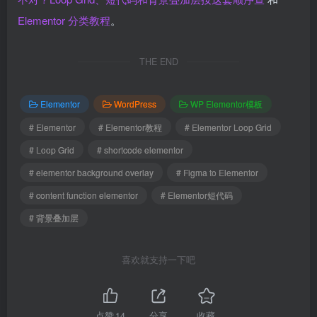
Elementor 分类教程
。
THE END
Elementor
WordPress
WP Elementor模板
# Elementor
# Elementor教程
# Elementor Loop Grid
# Loop Grid
# shortcode elementor
# elementor background overlay
# Figma to Elementor
# content function elementor
# Elementor短代码
# 背景叠加层
喜欢就支持一下吧
点赞
14
分享
收藏