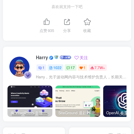
喜欢就支持一下吧
点赞
935
分享
收藏
Harry
关注
1
1022
17
1
7.7W+
Harry，光子波动网内容与技术维护负责人，长期关注 WordPress、Elementor、WooCommerce、网站报错修复、性能优化、SEO 内容排期与结构化数据优化。擅长把复杂的网站故障拆成可执行的排查步骤，并持续维护 361sale.com 的 WordPress 实战教程知识库。
换 WordPress 主题前先看这份清单：Kadence、Blocksy Pro 与 WoodMart 的实操配置教程
SiteGround 退款教程：如何获取30天无理由退款服务