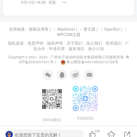
6月13日 18:28
回复
友情链接：
薇晓朵博客
|
Abelohost
|
爱主题
|
OpenByt
|
WPCOM主题
隐私政策
· 免责声明
· 版权声明
· 关于我们
· 加入我们
· 联系我们
· 广
告合作
· 申请开票
· 服务项目
· 推介计划
Copyright © 2021- 2025 ·
广州光子波动科技技术集团有限公司版权所有
·
粤
ICP备2023007541号-1
·
粤公网安备44010602012728号
扫码加QQ
扫码加微信
935
欢迎您留下宝贵的见解！