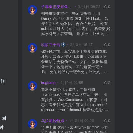
子非鱼也安知鱼之乐
3月6日 09:23
0
别先堆优化插件，先定位瓶颈： 用
Query Monitor 看慢 SQL、慢 Hook。 暂
停全部插件做对比，再逐个开启。 检查
autoload 过大（options 表）。 检查数据
库索引与大表查询。 服务器 TTFB 高就
先处理主机/数据库性能。
嘻嘻在干活
3月3日 16:47
0
你好风之旅，其实真不用搞复杂的本地
环境，普通人按这几步来，更新基本不
会崩站👇 先备份全站，文件 + 数据库都
备一下，这是底线，出问题能一键回
退。 更的时候别一键全更，分批更，先
更不重要的插件，再更核心的。 更新完
做转
立刻清缓存，去前台检查首页、文章
bugbang
3月2日 09:55
2
页、按钮、表单这些关键位置。 最好再
通常不是支付没成功，而是回调
装个支持版本回滚的插件，万一崩了，
（webhook）没把订单状态写回来。 排
一秒切回旧版。 总结来说：先备份、分
查步骤： WooCommerce → 状态 → 日
批更、更完查、留退路，稳得很✅😎希望
志：看支付网关是否有 webhook error /
能帮到你
signature error / timeout 检查站点是否被
WAF 拦截（Cloudflare、宝塔防火墙、安
，因
全插件） 检查是否启用了“缓存结账页/接
乌拉那拉甄嬛
1月31日 09:36
0
口路径”（结账页和回调接口不应缓存）
对
1) 先判断这是“正常等待”还是“异常卡住”
看服务器错误日志是否有 500/致命错误
可以先看 3 个信号：页面发布时间是否