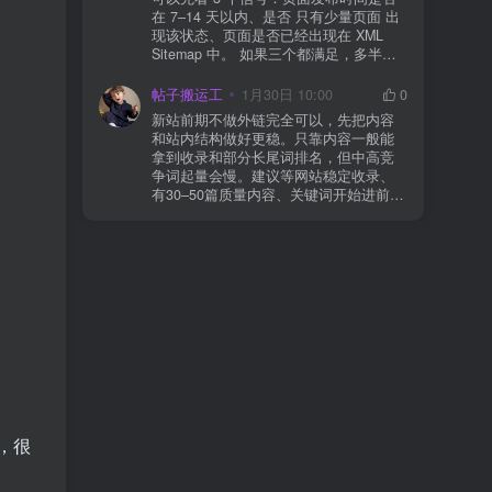
导致回调执行中断 解决方案： 放行 wp-
在 7–14 天以内、是否 只有少量页面 出
json、wc-api、支付网关回调 URL（按网
现该状态、页面是否已经出现在 XML
关文档配置） 关闭结账页的缓存与 JS
Sitemap 中。 如果三个都满足，多半属
合并压缩测试一次 若使用 Cloudflare：
于正常爬取与评估阶段，不需要立刻动
为回调 URL 设置 不挑战、不拦截 的规
手。 2) 什么情况下“等”是没用的？ 以下
帖子搬运工
1月30日 10:00
0
则
情况基本不会靠时间自动解决：页面几
新站前期不做外链完全可以，先把内容
乎没有内链（孤立页）、内容与站内已
和站内结构做好更稳。只靠内容一般能
有页面高度相似、canonical 指向了别的
拿到收录和部分长尾词排名，但中高竞
URL、同一主题短时间发布太多相似文
争词起量会慢。建议等网站稳定收录、
章。 这种情况下，Google 已经抓取，但
有30–50篇质量内容、关键词开始进前
判断“当前不值得进入索引”。 3) 最有效
20/30后，再少量做外链，优先品牌词/裸
的人工干预方式（不折腾） 优先做这 3
链/引用型，别一上来追数量。👍
件事：加内链、从相关旧文章或栏目页
链接到该页面、增强首屏信息密度 前 2–
3 段直接回答用户问题，避免铺垫太多，
确认 canonical 为自指，避免被判定为重
复页，做完再去 GSC 请求重新编入索引
即可。 4) 什么“干预动作”反而容易适得
其反？ 不太推荐：频繁删除重发、连续
多次点“请求编入索引”、为了收录强行堆
关键词、随意改 URL 或标题 这些操作会
让 Google 重新评估页面稳定性，反而拖
慢收录。 5) 一个实用判断标准 如果一篇
，很
文章：已被抓取、没有 noindex / robots
问题、有至少 1–2 条相关内链、内容明
显解决了一个独立问题，那它 是否被收