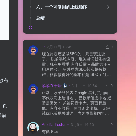
六、一个可复用的上线顺序
总结
3月11日 13:49
0
现在肯定还是做SEO的，只是玩法变
了。 以前靠堆内容、堆关键词就能有流
量，现在更看重 内容质量 + 品牌信任 +
用户体验。 另外单靠SEO其实越来越
记：
难，很多做得好的基本都是 SEO + 社媒
够有
+ 内容营销 + 私域转化 一起做。 SEO本
质还是一个长期获客渠道，但不能再当
嘻嘻在干活
3月11日 10:54
0
成唯一渠道了。
正常，收录只代表 Google 看到了页面，
不代表马上给排名，“已收录但没排名”通
常是因为： 关键词竞争大、页面权重
、页
低、内容不够强、页面还比较新。 先继
续优化长尾关键词、内容质量和内链，
课前
通常需要一点时间，排名会慢慢出来
Amelia Foster
3月6日 16:20
0
有截图吗