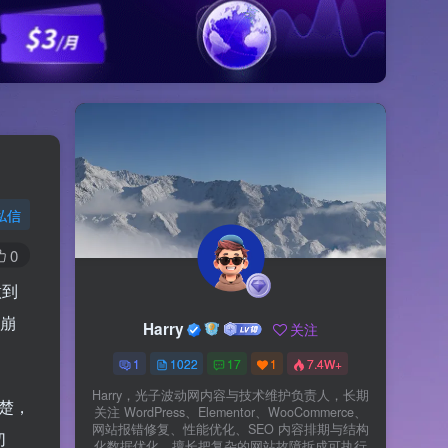
私信
0
做到
才崩
Harry
关注
1
1022
17
1
7.4W+
Harry，光子波动网内容与技术维护负责人，长期
清楚，
关注 WordPress、Elementor、WooCommerce、
网站报错修复、性能优化、SEO 内容排期与结构
切
化数据优化。擅长把复杂的网站故障拆成可执行