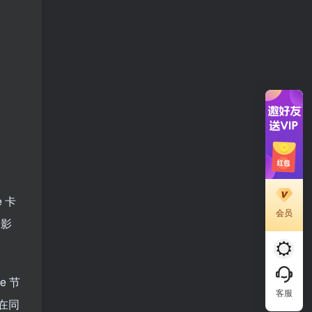
e 卡
会员
会影
e 节
客服
在同