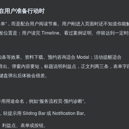
出现在用户准备行动时
刻弹出表单”，而是配合用户阅读节奏。用户刚进入页面时还不知道你能
置是：用户读完 Timeline、看过案例证明、停留达到一定
侧边栏、通知条等效果。资料下载、预约咨询适合 Modal；活动提醒适合
可以做侧边滑出。弹窗内容要短，标题说明利益点，正文列两三条，表单字
键盘弹出后体验会很差。
弹窗，并用用途命名，例如“服务流程页-预约诊断”。
用 Sliding Bar 或 Notification Bar。
留标题、利益点、表单或按钮。