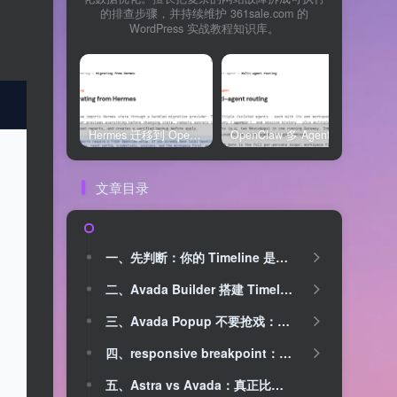
的排查步骤，并持续维护 361sale.com 的
WordPress 实战教程知识库。
Hermes 迁移到 OpenClaw 上线清单：频道、定时任务、权限和回滚一次检查
OpenClaw 多 Agent 内容排期实战：WordPress 每日 7 篇如何查缺口、补空位和防漏发
文章目录
一、先判断：你的 Timeline 是给谁看的？
二、Avada Builder 搭建 Timeline：先结构，后样式
三、Avada Popup 不要抢戏：让它出现在用户准备行动时
四、responsive breakpoint：不要把全局断点当万能修复
五、Astra vs Avada：真正比较的是维护方式