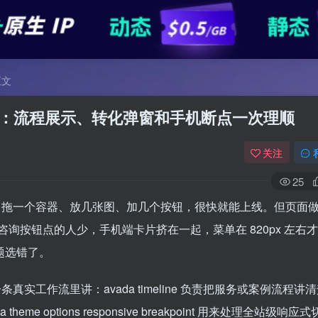
文
p 进阶实战：流程展示、转化弹窗和手机断点一次理顺
关注
25
顺手：拖一个容器、放几张图、加几个按钮，很快就能上线。但页面
询按钮点的人少，手机端卡片挤在一起，菜单在 820px 左右
主题选错了。
真实工作流里讲：avada timeline 负责把服务或案例流程讲
eme options responsive breakpoint 用来处理全站级响应式