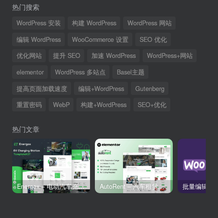
热门搜索
WordPress 安装
构建 WordPress
WordPress 网站
编辑 WordPress
WooCommerce 设置
SEO 优化
优化网站
提升 SEO
加速 WordPress
WordPress+网站
elementor
WordPress 多站点
Basel主题
提高页面加载速度
编辑+WordPress
Gutenberg
重置密码
WebP
构建+WordPress
SEO+优化
热门文章
Energox – 电动汽车充电站 Elementor 模板套件
AutoRent – 汽车租赁服务 Elementor 模板套件