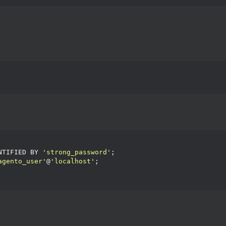
NTIFIED BY 
'strong_password'
;
agento_user'
@
'localhost'
;