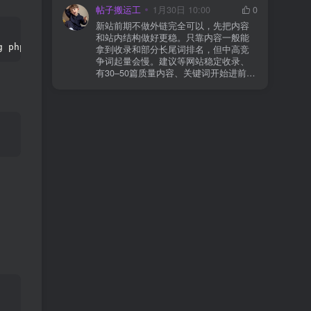
为回调 URL 设置 不挑战、不拦截 的规
手。 2) 什么情况下“等”是没用的？ 以下
帖子搬运工
1月30日 10:00
0
则
情况基本不会靠时间自动解决：页面几
新站前期不做外链完全可以，先把内容
乎没有内链（孤立页）、内容与站内已
和站内结构做好更稳。只靠内容一般能
有页面高度相似、canonical 指向了别的
g php7.
4
-gd php7.
4
-intl php7.
4
-xml php7.
4
-curl php7.
4
-zi
拿到收录和部分长尾词排名，但中高竞
URL、同一主题短时间发布太多相似文
争词起量会慢。建议等网站稳定收录、
章。 这种情况下，Google 已经抓取，但
有30–50篇质量内容、关键词开始进前
判断“当前不值得进入索引”。 3) 最有效
20/30后，再少量做外链，优先品牌词/裸
的人工干预方式（不折腾） 优先做这 3
链/引用型，别一上来追数量。👍
件事：加内链、从相关旧文章或栏目页
链接到该页面、增强首屏信息密度 前 2–
3 段直接回答用户问题，避免铺垫太多，
确认 canonical 为自指，避免被判定为重
复页，做完再去 GSC 请求重新编入索引
即可。 4) 什么“干预动作”反而容易适得
其反？ 不太推荐：频繁删除重发、连续
多次点“请求编入索引”、为了收录强行堆
关键词、随意改 URL 或标题 这些操作会
让 Google 重新评估页面稳定性，反而拖
慢收录。 5) 一个实用判断标准 如果一篇
文章：已被抓取、没有 noindex / robots
问题、有至少 1–2 条相关内链、内容明
显解决了一个独立问题，那它 是否被收
录，只是时间问题，不是插件问题。