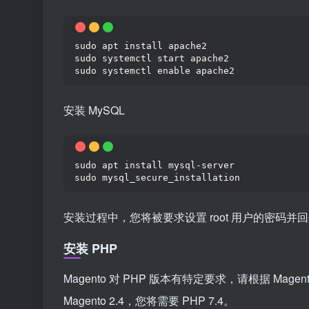
sudo apt install apache2
sudo systemctl start apache2
sudo systemctl enable apache2
安装 MySQL
sudo apt install mysql-server
sudo mysql_secure_installation
安装过程中，您将被要求设置 root 用户的密码
安装 PHP
Magento 对 PHP 版本有特定要求，请根据 Ma
Magento 2.4，您将需要 PHP 7.4。