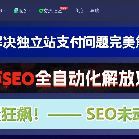
+99
讯
服务
交流社区
商店
导航