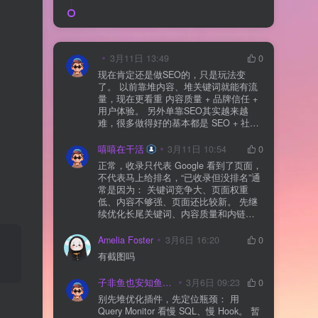
3月11日 13:49
0
现在肯定还是做SEO的，只是玩法变
了。 以前靠堆内容、堆关键词就能有流
量，现在更看重 内容质量 + 品牌信任 +
用户体验。 另外单靠SEO其实越来越
难，很多做得好的基本都是 SEO + 社媒
+ 内容营销 + 私域转化 一起做。 SEO本
质还是一个长期获客渠道，但不能再当
嘻嘻在干活
3月11日 10:54
0
成唯一渠道了。
正常，收录只代表 Google 看到了页面，
不代表马上给排名，“已收录但没排名”通
常是因为： 关键词竞争大、页面权重
低、内容不够强、页面还比较新。 先继
续优化长尾关键词、内容质量和内链，
通常需要一点时间，排名会慢慢出来
Amelia Foster
3月6日 16:20
0
有截图吗
子非鱼也安知鱼之乐
3月6日 09:23
0
别先堆优化插件，先定位瓶颈： 用
Query Monitor 看慢 SQL、慢 Hook。 暂