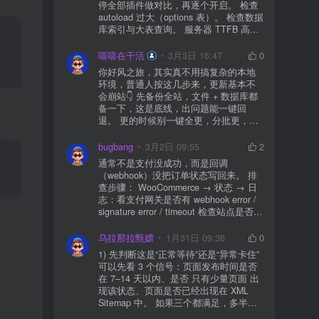
停全部插件做对比，再逐个开启。 检查
autoload 过大（options 表）。 检查数据
库索引与大表查询。 服务器 TTFB 高就
先处理主机/数据库性能。
嘻嘻在干活
3月3日 16:47
0
你好风之旅，其实真不用搞复杂的本地
环境，普通人按这几步来，更新基本不
会崩站👇 先备份全站，文件 + 数据库都
备一下，这是底线，出问题能一键回
退。 更的时候别一键全更，分批更，先
更不重要的插件，再更核心的。 更新完
立刻清缓存，去前台检查首页、文章
bugbang
3月2日 09:55
2
页、按钮、表单这些关键位置。 最好再
通常不是支付没成功，而是回调
装个支持版本回滚的插件，万一崩了，
（webhook）没把订单状态写回来。 排
一秒切回旧版。 总结来说：先备份、分
查步骤： WooCommerce → 状态 → 日
批更、更完查、留退路，稳得很✅😎希望
志：看支付网关是否有 webhook error /
能帮到你
signature error / timeout 检查站点是否被
WAF 拦截（Cloudflare、宝塔防火墙、安
全插件） 检查是否启用了“缓存结账页/接
乌拉那拉甄嬛
1月31日 09:36
0
口路径”（结账页和回调接口不应缓存）
1) 先判断这是“正常等待”还是“异常卡住”
看服务器错误日志是否有 500/致命错误
可以先看 3 个信号：页面发布时间是否
导致回调执行中断 解决方案： 放行 wp-
在 7–14 天以内、是否 只有少量页面 出
json、wc-api、支付网关回调 URL（按网
现该状态、页面是否已经出现在 XML
关文档配置） 关闭结账页的缓存与 JS
Sitemap 中。 如果三个都满足，多半属
合并压缩测试一次 若使用 Cloudflare：
于正常爬取与评估阶段，不需要立刻动